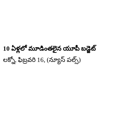
10 ఏళ్లలో మూడింతలైన యూపీ బడ్జెట్
లక్నో, ఫిబ్రవరి 16, (న్యూస్ పల్స్)