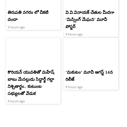
తిరుపతి నగరం లో చీకటి
వి.వి.వినాయక్ చేతుల మీదగా
దందా
‘మిస్సింగ్ మేఘన’ మూవీ
పోస్టర్
9 hours ago
9 hours ago
కొరియన్ యువతితో మహేష్
‘మకుటం’ మూవీ ఆగస్ట్ 14న
బాబు మేనల్లుడు సిద్ధార్థ్ గల్లా
రిలీజ్
నిశ్చితార్థం.. కుటుంబ
9 hours ago
సభ్యులతో వేడుక
9 hours ago