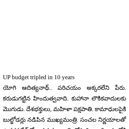
UP budget tripled in 10 years
యోగి ఆదిత్యనాథ్‌.. పరిచయం అక్కరలేని పేరు.
కరుడుగట్టిన హిందుత్వవాది. కుహానా లౌకికవాదులకు
మొగుడు. దేశభక్తులు, మహిళా పక్షపాతి. కామాధులపైకి
బుల్జోడర్లు నడిపిన ముఖ్యమంత్రి. సంచల నిర్ణయాలతో