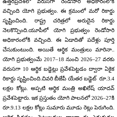
ఉత్తరప్రదేశ్‌లో వరుసగా రెండోసారి అధికారంలోకి
వచ్చింది యోగి ప్రభుత్వం. ఈ క్రమంలో మరో రికార్డు
సృష్టించింది. రాష్ట్ర చరిత్రలో అరుదైన రికార్డు
నెలకొన్పింది.యూపీలో యోగి ప్రభుత్వం రెండోసారి
అధికారంలోకి వచ్చింది. ఈ ఏడాదితో పదేళ్లు పూర్తి
చేసుకుంటుంది. అయితే ఆర్థిక మంత్రులు మారినా..
యోగి ప్రభుత్వంమే 2017–18 నుంచి 2026–27 వరకు
వరుసగా 10 ఆర్థిక బడ్జెట్లు ప్రవేశపెట్టడం ద్వారా ఏకైక
రికార్డు సృష్టించింది.చివరి బీజేపీ యేతర బడ్జెట్‌ రూ.3.4
లక్షల కోట్లు. అప్పటి ఆర్థిక మంత్రి అఖిలేష్‌ యాదవ్‌
ప్రవేశపెట్టారు. ఇక ప్రస్తుతం యోగి పాలనలో 2026–27కి
రూ.9.13 లక్షల కోట్లు సుమారు మూడు రెట్లు పెరుగింది.