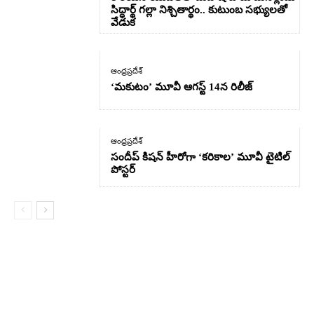
సిద్ధార్థ్ గల్లా నిశ్చితార్థం.. కుటుంబ సభ్యులతో
వేడుక
ఆంధ్రప్రదేశ్
‘మకుటం’ మూవీ ఆగస్ట్ 14న రిలీజ్
ఆంధ్రప్రదేశ్
సందీప్ కిషన్ హీరోగా ‘కరికాల’ మూవీ టైటిల్
పోస్టర్