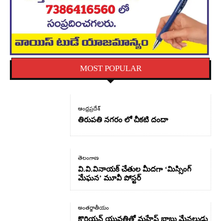
MOST POPULAR
ఆంధ్రప్రదేశ్
తిరుపతి నగరం లో చీకటి దందా
తెలంగాణ
వి.వి.వినాయక్ చేతుల మీదగా ‘మిస్సింగ్
మేఘన’ మూవీ పోస్టర్
అంతర్జాతీయం
కొరియన్ యువతితో మహేష్ బాబు మేనల్లుడు