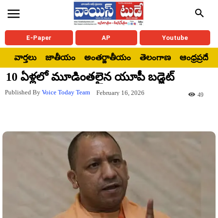
E-Paper
AP
Youtube
వార్తలు
జాతీయం
అంతర్జాతీయం
తెలంగాణ
ఆంధ్రప్రదేశ్
10 ఏళ్లలో మూడింతలైన యూపీ బడ్జెట్
Published By
Voice Today Team
February 16, 2026
49