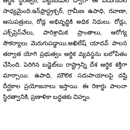
ఆర్థిక స్థిరత్వం, పెట్టుబడుల ద్వారా ఈ ఎదుగుదల
సాధ్యమైంది.ఇన్‌ఫ్రాస్ట్రక్చర్, గ్రామీణ ఉపాధి, రవాణా,
ఆసుపత్రులు, రోడ్ల అభివృద్ధికి అధిక నిధులు. రోడ్లు,
ఎక్స్‌ప్రెస్‌వేలు, పారిశ్రామిక ప్రాంతాలు, ఆరోగ్య
సౌకర్యాలు మెరుగుపడ్డాయి.అఖిలేష్‌ యాదవ్‌ పాలన
తర్వాత యోగి ప్రభుత్వం ఆర్థిక వ్యవస్థను బలోపేతం
చేసింది. పెరిగిన బడ్జెట్‌లు రాష్ట్రాన్ని దేశ ఆర్థిక శక్తిగా
మార్చాయి. ఉపాధి, మౌలిక సదుపాయాలపై దష్టి
దీర్ఘకాల ప్రయోజనాలు ఇస్తాయి. ఈ రికార్డు పాలనా
స్థిరత్వానికి, ప్రణాళికా బద్ధతకు చిహ్నం.