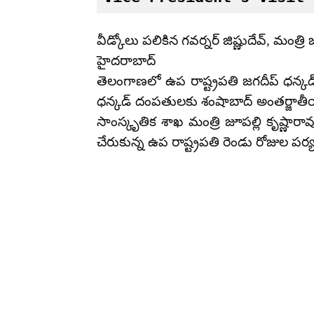
వీడ్కోలు పలికిన గవర్నర్ జిష్ణుదేవ్, మంత్రి 
హైదరాబాద్
తెలంగాణలో ఉప రాష్ట్రపతి జగదీప్ ధన్కడ
ధన్కడ్ దంపతులకు శంషాబాద్ అంతర్జాతీయ 
సాంస్కృతిక శాఖ మంత్రి జూపల్లి కృష్ణా
చేరుకున్న ఉప రాష్ట్రపతి రెండు రోజుల ప