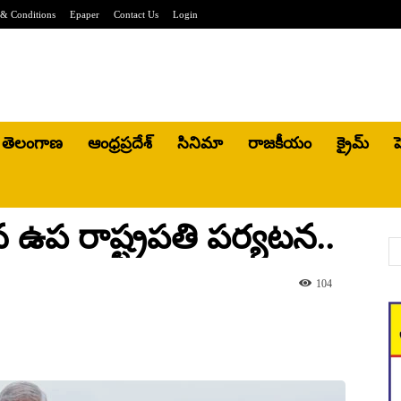
& Conditions
Epaper
Contact Us
Login
తెలంగాణ
ఆంధ్రప్రదేశ్
సినిమా
రాజకీయం
క్రైమ్
హ
ఉప రాష్ట్రపతి పర్యటన..
104