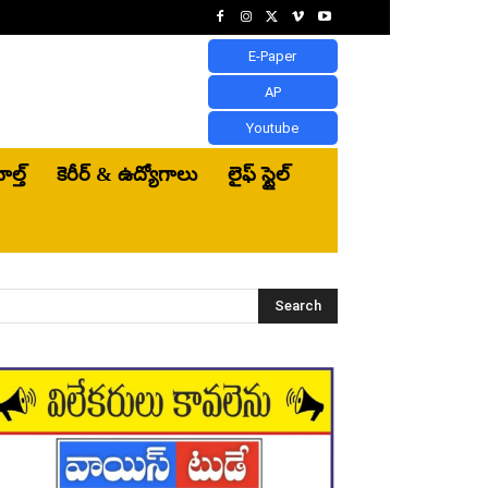
E-Paper
AP
Youtube
ెల్త్‌
కెరీర్ & ఉద్యోగాలు
లైఫ్ స్టైల్
Search