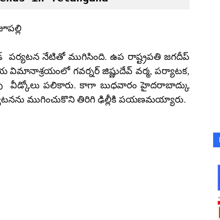
జూపల్లి
్ పర్యటన నేటితో ముగిసింది. ఉప రాష్ట్రపతి జగదీప్
విమానాశ్రయంలో గవర్నర్ జిష్ణుదేవ్ వర్మ, పర్యాటక,
రావు వీడ్కోలు పలికారు. కాగా బుధవారం హైదరాబాద్కు
ర్యటనను ముగించుకొని తిరిగి ఢిల్లీకి పయణమయ్యారు.