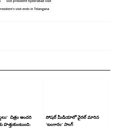
a
vice president hyderabad visit
resident's visit ends in Telangana
ట్టలు’ చిత్రం అందరి
సోషల్ మీడియాలో వైరల్ మారిన
హత్తుకుంటుంది:
‘బంగారం’ సాంగ్