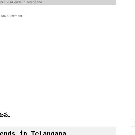
nt's visit ends in Telangana
 Advertisement -
యటన..
ends in Telangana