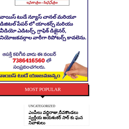
MOST POPULAR
UNCATEGORIZED
ఎంపీలు వద్దిరాజు,దీవకొండలు
స్వర్గీయ జయశంకర్ సార్ కు ఘన
నివాళులు