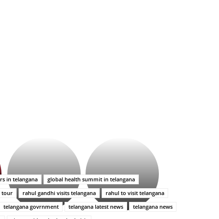
భగవంతుని
కేజీఎఫ్
ప్రసాదం
సినిమాతో
తీర్థం..తులసీదళం
పాన్
లేకుండా
ఇండియా
rs in telangana
global health summit in telangana
అసంపూర్ణం
స్టార్
 tour
rahul gandhi visits telangana
rahul to visit telangana
హీరోయిన్‏గా
శ్రీనిధి
telangana govrnment
telangana latest news
telangana news
శెట్టి.