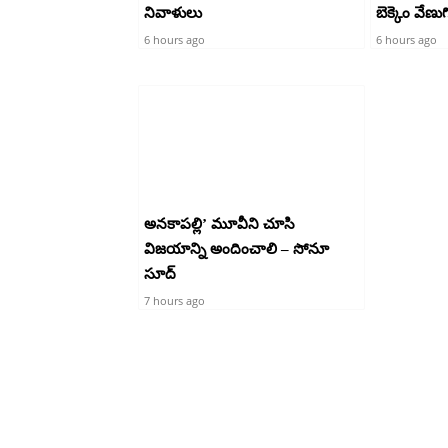
నివాళులు
బెక్కెం వేణుగ
6 hours ago
6 hours ago
అనకాపల్లి’ మూవీని చూసి
విజయాన్ని అందించాలి – సోనూ
సూద్
7 hours ago