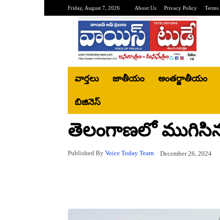
Friday, August 7, 2026
About Us
Privacy Policy
Terms 
వార్తలు
జాతీయం
అంతర్జాతీయం
బిజినెస్‌
తెలంగాణలో ముగిసిన 
Published By
Voice Today Team
December 26, 2024