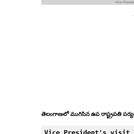
Vice Preside
-
తెలంగాణలో ముగిసిన ఉప రాష్ట్రపతి పర్
Vice President's visit 