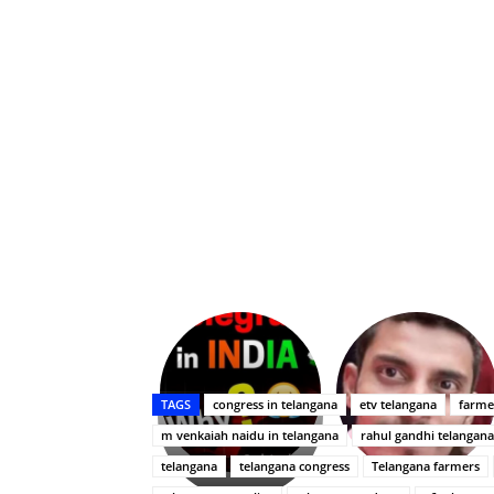
Upasana:
భర్తపై
రివెంజ్
TAGS
congress in telangana
etv telangana
farme
తీర్చుకున్న
m venkaiah naidu in telangana
rahul gandhi telangana
ఉపాసన..
పాపం
telangana
telangana congress
Telangana farmers
రామ్