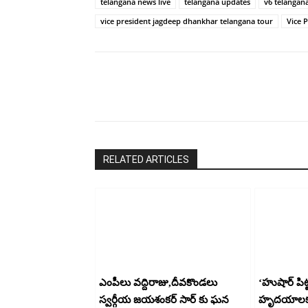
telangana news live
telangana updates
v6 telangan
చరణ్
vice president jagdeep dhankhar telangana tour
Vice P
Share
RELATED ARTICLES
ఎంపీలు వద్దిరాజు,దీవకొండలు
‘హుషార్‌ పి
స్వర్గీయ జయశంకర్ సార్ కు ఘన
హృదయాలకు 