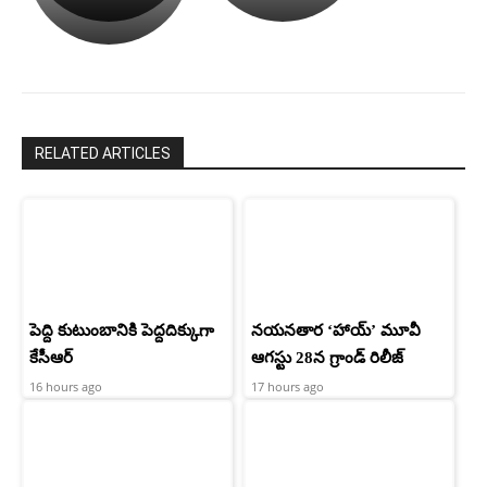
పాపం
శ్రీనిధి
రామ్
శెట్టి.
చరణ్
RELATED ARTICLES
పెద్ది కుటుంబానికి పెద్దదిక్కుగా
నయనతార ‘హాయ్’ మూవీ
కేసీఆర్
ఆగస్టు 28న గ్రాండ్ రిలీజ్
16 hours ago
17 hours ago