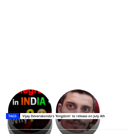
భగవంతుని
కేజీఎఫ్
ప్రసాదం
Upasana:
సినిమాతో
తీర్థం..తులసీదళం
భర్తపై
పాన్
TAGS
Vijay Deverakonda's 'Kingdom' to release on July 4th
లేకుండా
రివెంజ్
ఇండియా
అసంపూర్ణం
తీర్చుకున్న
స్టార్
ఉపాసన..
హీరోయిన్‏గా