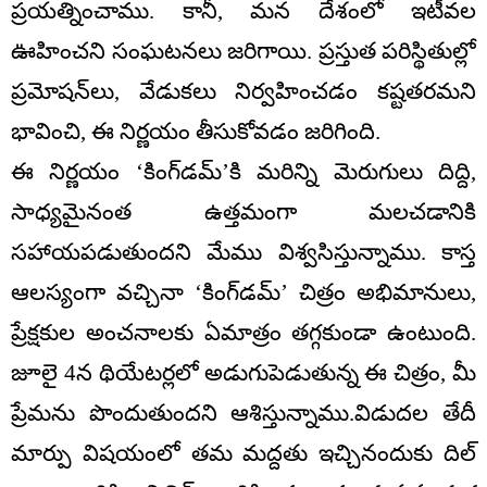
ప్రయత్నించాము. కానీ, మన దేశంలో ఇటీవల
ఊహించని సంఘటనలు జరిగాయి. ప్రస్తుత పరిస్థితుల్లో
ప్రమోషన్‌లు, వేడుకలు నిర్వహించడం కష్టతరమని
భావించి, ఈ నిర్ణయం తీసుకోవడం జరిగింది.
ఈ నిర్ణయం ‘కింగ్‌డమ్’కి మరిన్ని మెరుగులు దిద్ది,
సాధ్యమైనంత ఉత్తమంగా మలచడానికి
సహాయపడుతుందని మేము విశ్వసిస్తున్నాము. కాస్త
ఆలస్యంగా వచ్చినా ‘కింగ్‌డమ్‌’ చిత్రం అభిమానులు,
ప్రేక్షకుల అంచనాలకు ఏమాత్రం తగ్గకుండా ఉంటుంది.
జూలై 4న థియేటర్లలో అడుగుపెడుతున్న ఈ చిత్రం, మీ
ప్రేమను పొందుతుందని ఆశిస్తున్నాము.విడుదల తేదీ
మార్పు విషయంలో తమ మద్దతు ఇచ్చినందుకు దిల్