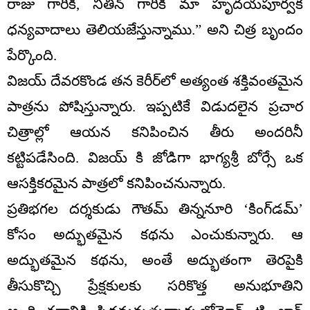
రాజు గారికి, నితిన్ గారికి మా హృదయపూర్వక
ధన్యవాదాలు తెలియజేస్తున్నాము.” అని చిత్ర బృందం
పేర్కొంది.
విజయ్ దేవరకొండ తన కెరీర్‌లో అత్యంత శక్తివంతమైన
పాత్రను పోషిస్తున్నారు. ఇప్పటికే విడుదలైన ప్రచార
చిత్రాల్లో ఆయన కనిపించిన తీరు అందరినీ
కట్టిపడేసింది. విజయ్ కి జోడిగా భాగ్యశ్రీ బోర్సే ఒక
ఆసక్తికరమైన పాత్రలో కనిపించనున్నారు.
ప్రతిభగల దర్శకుడు గౌతమ్ తిన్ననూరి ‘కింగ్‌డమ్’
కోసం అద్భుతమైన కథను ఎంచుకున్నారు. ఆ
అద్భుతమైన కథను, అంతే అద్భుతంగా తెరపైకి
తీసుకొచ్చి ప్రేక్షకులకు సరికొత్త అనుభూతిని