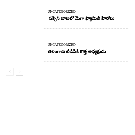
UNCATEGORIZED
సక్సెస్ బాటలో మెగా ఫ్యామిలీ హీరోలు
UNCATEGORIZED
తెలంగాణ టీడీపీకి కొత్త అధ్యక్షుడు