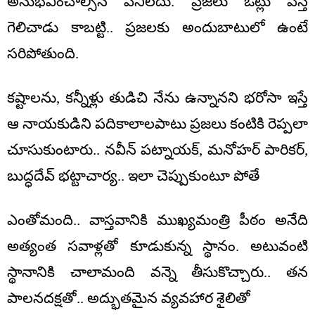
అనుభవించాల్సిన పనిలేదు. ప్రజలు ఓట్లు వేస్తే
గెలిచాడు కాబట్టి.. ప్రజలకు అందుబాటులో ఉంటే
సరిపోతుంది.
కష్టాలను, కన్నీళ్లు తుడిచి నేను ఉన్నానని భరోసా ఇస్తే
ఆ నాయకుడిని పదికాలాలపాటు ప్రజలు కంటికి రెప్పలా
చూసుకుంటారు.. నవీన్ పట్నాయక్, మనోహర్ పారికర్,
బుద్ధదేవ్ భట్టాచార్య.. ఇలా చెప్పుకుంటూ పోతే
ఎంతోమంది.. వాస్తవానికి ముఖ్యమంత్రి పీఠం అనేది
అత్యంత సవాళ్లతో కూడుకున్న స్థానం. అటువంటి
స్థానానికి చాలామంది వన్నె తీసుకొచ్చారు.. తన
పాలనదక్షతో.. అద్భుతమైన వ్యవహార శైలితో