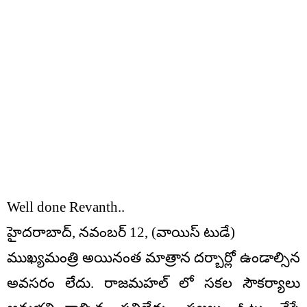
Well done Revanth..
హైదరాబాద్, నవంబర్ 12, (వాయిస్ టుడే)
ముఖ్యమంత్రి అయినంత మాత్రాన దర్బార్లో ఉండాల్సిన
అవసరం లేదు. రాజమహల్ లో సకల సౌకర్యాలు