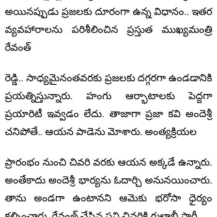
అయినప్పుడు ప్రజలకు దూరంగా ఉన్న విధానం.. ఇతర
వ్యవహారాలను పరిశీలించిన ప్రస్తుత ముఖ్యమంత్రి
రేవంత్
రెడ్డి.. సాధ్యమైనంతవరకు ప్రజలకు దగ్గరగా ఉండడానికి
ప్రయత్నిస్తున్నారు. హంగు ఆర్భాటాలకు పెద్దగా
ప్రయారిటీ ఇవ్వడం లేదు. తాజాగా ప్రజా కవి అందెశ్రీ
చనిపోతే.. ఆయన పాడెను మోశారు. అంత్యక్రియల
ప్రారంభం నుంచి చివరి వరకు ఆయన అక్కడే ఉన్నారు.
అంతేకాదు అందెశ్రీ భార్యను ఓదార్చి అనునయించారు.
తాను అండగా ఉంటానని ఆమెకు భరోసా ధైర్యం
కల్పించారు. రేవంత్ చేసిన పని చివరికి గులాబీ పార్టీ