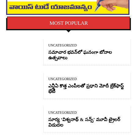
MOST POPULAR
UNCATEGORIZED
సమాచార భవన్‌లో ఘనంగా బోనాల
ఉత్సవాలు
UNCATEGORIZED
ఎన్డీఏ కొత్త ఎంపీలతో ప్రధాని మోదీ బ్రేక్‌ఫాస్ట్
భేటీ
UNCATEGORIZED
సూర్య ‘విశ్వనాథ్ & సన్స్’ మూవీ ట్రైలర్
విడుదల