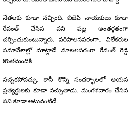
నేతలకు కూడా నచ్చింది. బిజెపి నాయకులు కూడా
రేవంత్ చేసిన పని పట్ల అంతర్గతంగా
చర్చించుకుంటున్నారు. పరిపాలనపరంగా.. విలేకరుల
సమావేశాల్లో మాట్లాడే మాటలపరంగా రేవంత్ రెడ్డి
కొంతమందికి
నచ్చకపోవచ్చు. కానీ కొన్ని సందర్భాలలో ఆయన
ప్రత్యర్థులకు కూడా నచ్చుతాడు. మంగళవారం చేసిన
పని కూడా అటువంటిదే.