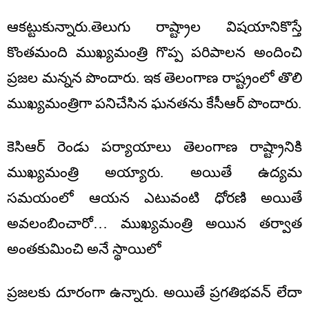
ఆకట్టుకున్నారు.తెలుగు రాష్ట్రాల విషయానికొస్తే
కొంతమంది ముఖ్యమంత్రి గొప్ప పరిపాలన అందించి
ప్రజల మన్నన పొందారు. ఇక తెలంగాణ రాష్ట్రంలో తొలి
ముఖ్యమంత్రిగా పనిచేసిన ఘనతను కేసీఆర్ పొందారు.
కెసిఆర్ రెండు పర్యాయాలు తెలంగాణ రాష్ట్రానికి
ముఖ్యమంత్రి అయ్యారు. అయితే ఉద్యమ
సమయంలో ఆయన ఎటువంటి ధోరణి అయితే
అవలంబించారో… ముఖ్యమంత్రి అయిన తర్వాత
అంతకుమించి అనే స్థాయిలో
ప్రజలకు దూరంగా ఉన్నారు. అయితే ప్రగతిభవన్ లేదా