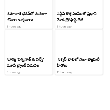
సమాచార భవన్‌లో ఘనంగా
ఎన్డీఏ కొత్త ఎంపీలతో ప్రధాని
బోనాల ఉత్సవాలు
మోదీ బ్రేక్‌ఫాస్ట్ భేటీ
3 hours ago
3 hours ago
సూర్య ‘విశ్వనాథ్ & సన్స్’
సక్సెస్ బాటలో మెగా ఫ్యామిలీ
మూవీ ట్రైలర్ విడుదల
హీరోలు
3 hours ago
11 hours ago