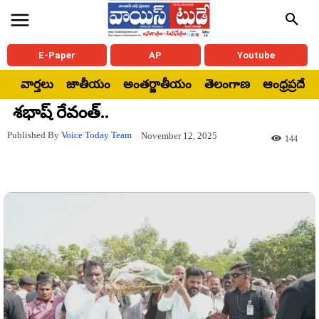
E-Paper
AP
Youtube
వార్తలు
జాతీయం
అంతర్జాతీయం
తెలంగాణ
ఆంధ్రప్రదేశ్
శభాష్ రేవంత్..
Published By
Voice Today Team
November 12, 2025
144