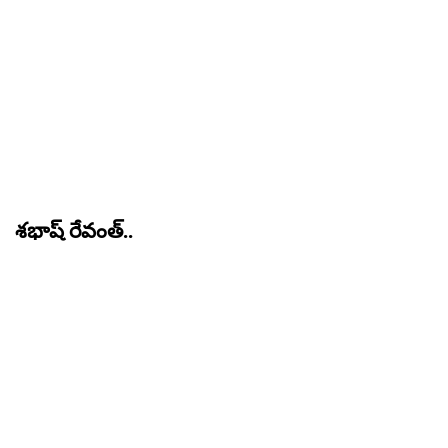
శభాష్ రేవంత్..