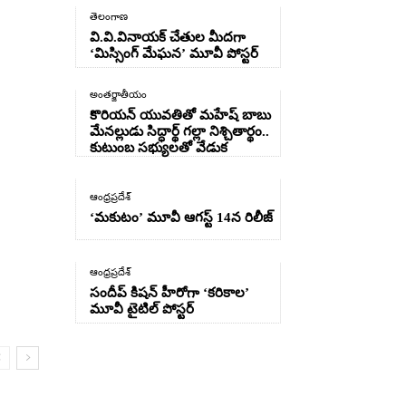
తెలంగాణ
వి.వి.వినాయక్ చేతుల మీదగా
‘మిస్సింగ్ మేఘన’ మూవీ పోస్టర్
అంతర్జాతీయం
కొరియన్ యువతితో మహేష్ బాబు
మేనల్లుడు సిద్ధార్థ్ గల్లా నిశ్చితార్థం..
కుటుంబ సభ్యులతో వేడుక
ఆంధ్రప్రదేశ్
‘మకుటం’ మూవీ ఆగస్ట్ 14న రిలీజ్
ఆంధ్రప్రదేశ్
సందీప్ కిషన్ హీరోగా ‘కరికాల’
మూవీ టైటిల్ పోస్టర్