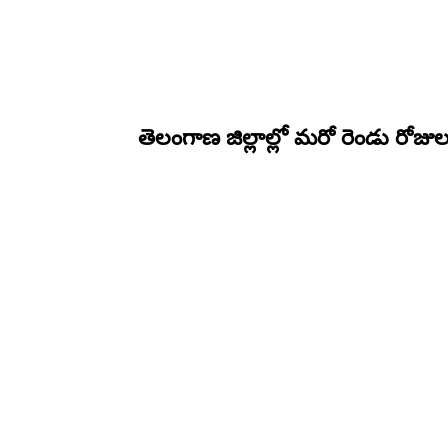
తెలంగాణ జిల్లాల్లో మరో రెండు రోజుల