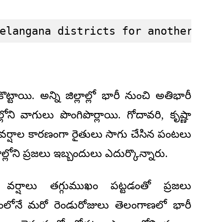
elangana districts for another two
టాయి. అన్ని జిల్లాల్లో భారీ నుంచి అతిభారీ
ోని వాగులు పొంగిపొర్లాయి. గోదావరి, కృష్ణా
ారీ వర్షాల కారణంగా రైతులు సాగు చేసిన పంటలు
ల్లోని ప్రజలు ఇబ్బందులు ఎదుర్కొన్నారు.
ర్షాలు తగ్గుముఖం పట్టడంతో ప్రజలు
రమంలోనే మరో రెండురోజులు తెలంగాణలో భారీ