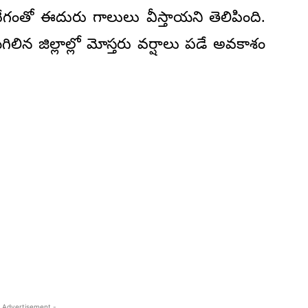
ేగంతో ఈదురు గాలులు వీస్తాయని తెలిపింది.
ిగిలిన జిల్లాల్లో మోస్తరు వర్షాలు పడే అవకాశం
 Advertisement -