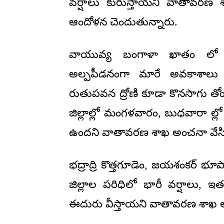
వర్షాలు కురుస్తాయని వాతావరణ శాఖ
ఆందోళన చెందుతున్నారు.
వాయువ్య బంగాళా ఖాతం లో ఏ
అల్పపీడనంగా మారే అవకాశాలు
రుతుపవన ద్రోణి కూడా కొనసాగు తోం
జిల్లాల్లో మంగళవారం, బుధవారా ల్ల
ఉందని వాతావరణ శాఖ అంచనా వేసి
భద్రాద్రి కొత్తగూడెం, జయశంకర్ 
జిల్లాల పరిధిలో భారీ వర్షాలు, 
ఈదురు వీస్తాయని వాతావరణ శాఖ అ