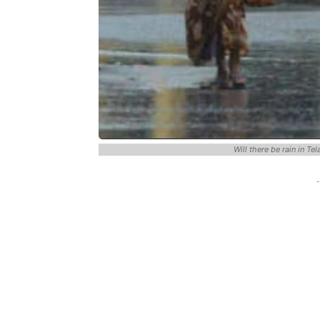
Will there be rain in T
-