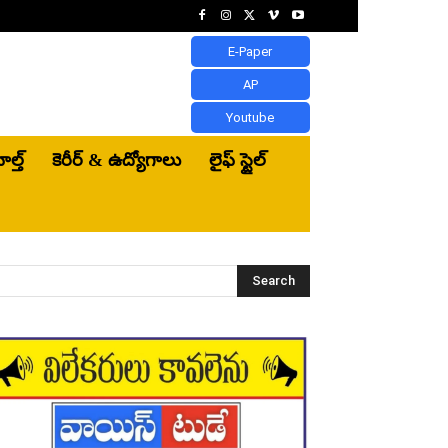
E-Paper
AP
Youtube
ెల్త్‌
కెరీర్ & ఉద్యోగాలు
లైఫ్ స్టైల్
Search