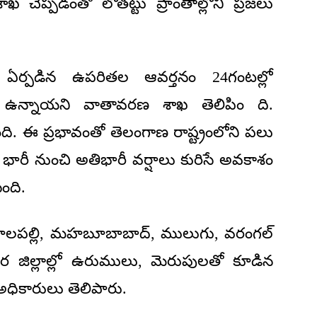
 చెప్పడంతో లోతట్టు ప్రాంతాల్లోని ప్రజలు
ర్పడిన ఉపరితల ఆవర్తనం 24గంటల్లో
 ఉన్నాయని వాతావరణ శాఖ తెలిపిం ది.
ది. ఈ ప్రభావంతో తెలంగాణ రాష్ట్రంలోని పలు
ో భారీ నుంచి అతిభారీ వర్షాలు కురిసే అవకాశం
ంది.
భూపాలపల్లి, మహబూబాబాద్, ములుగు, వరంగల్
ఇతర జిల్లాల్లో ఉరుములు, మెరుపులతో కూడిన
ధికారులు తెలిపారు.