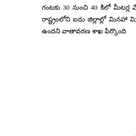
గంటకు 30 నుంచి 40 కిలో మీటర్ల వ
రాష్ట్రంలోని ఐదు జిల్లాల్లో మినహా మ
ఉందని వాతావరణ శాఖ పేర్కొంది
-