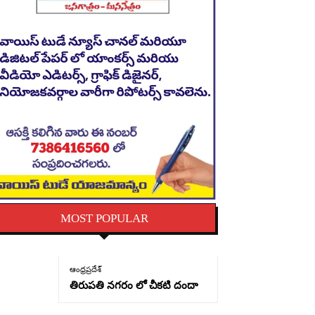
MOST POPULAR
ఆంధ్రప్రదేశ్
తిరుపతి నగరం లో చీకటి దందా