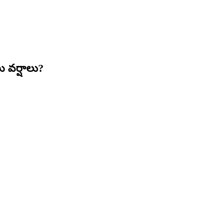
ు వర్షాలు?