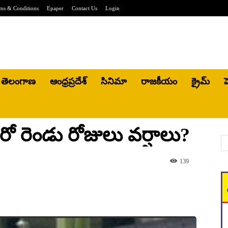
ms & Conditions
Epaper
Contact Us
Login
తెలంగాణ
ఆంధ్రప్రదేశ్
సినిమా
రాజకీయం
క్రైమ్
హ
మరో రెండు రోజులు వర్షాలు?
139