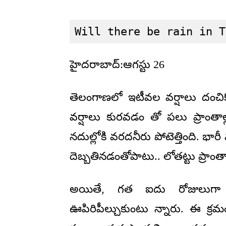
Will there be rain in T
హైదరాబాద్:ఆగస్టు 26
తెలంగాణలో ఇటీవల వర్షాలు దంచికొట్
వర్షాలు కురవడం తో పలు ప్రాంతాల్ల
నదుల్లోకి వరదనీరు పోటెత్తింది. భ
దెబ్బతినడంతోపాటు.. లోతట్టు ప్రాంతా
అయితే, గత ఐదు రోజులుగా వ
ఊపిరిపీల్చుకుంటు న్నారు. ఈ క్