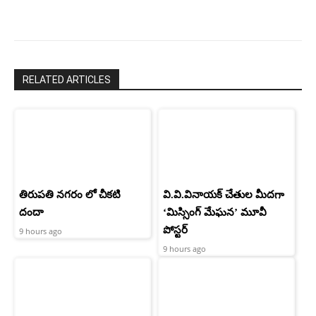
RELATED ARTICLES
తిరుపతి నగరం లో చీకటి
వి.వి.వినాయక్ చేతుల మీదగా
దందా
‘మిస్సింగ్ మేఘన’ మూవీ
పోస్టర్
9 hours ago
9 hours ago