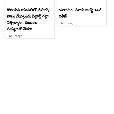
కొరియన్ యువతితో మహేష్
‘మకుటం’ మూవీ ఆగస్ట్ 14న
బాబు మేనల్లుడు సిద్ధార్థ్ గల్లా
రిలీజ్
నిశ్చితార్థం.. కుటుంబ
9 hours ago
సభ్యులతో వేడుక
9 hours ago