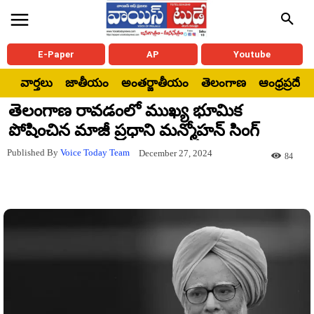
E-Paper
AP
Youtube
వార్తలు
జాతీయం
అంతర్జాతీయం
తెలంగాణ
ఆంధ్రప్రదేశ్
తెలంగాణ రావడంలో ముఖ్య భూమిక
పోషించిన మాజీ ప్రధాని మన్మోహన్ సింగ్
Published By
Voice Today Team
December 27, 2024
84