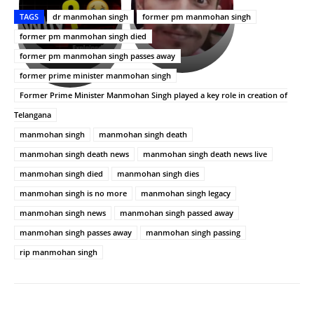
తీర్థం..తులసీదళం
భర్తపై
పాన్
TAGS
dr manmohan singh
former pm manmohan singh
లేకుండా
రివెంజ్
ఇండియా
అసంపూర్ణం
తీర్చుకున్న
స్టార్
former pm manmohan singh died
ఉపాసన..
హీరోయిన్‏గా
former pm manmohan singh passes away
పాపం
శ్రీనిధి
former prime minister manmohan singh
రామ్
శెట్టి.
చరణ్
Former Prime Minister Manmohan Singh played a key role in creation of
Telangana
manmohan singh
manmohan singh death
manmohan singh death news
manmohan singh death news live
manmohan singh died
manmohan singh dies
manmohan singh is no more
manmohan singh legacy
manmohan singh news
manmohan singh passed away
manmohan singh passes away
manmohan singh passing
rip manmohan singh