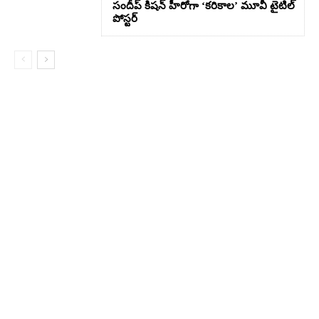
సందీప్ కిషన్ హీరోగా ‘కరికాల’ మూవీ టైటిల్
పోస్టర్