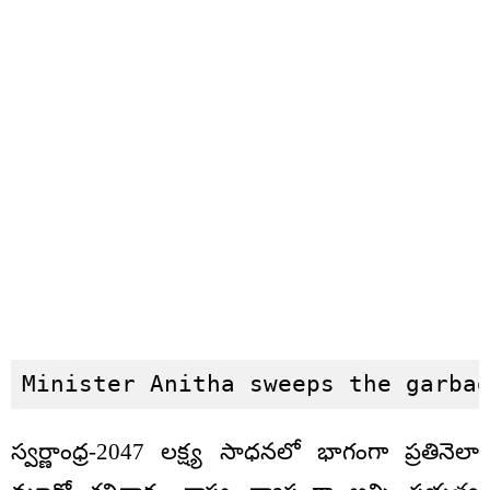
Minister Anitha sweeps the garba
స్వర్ణాంధ్ర-2047 లక్ష్య సాధనలో భాగంగా ప్రతినెలా