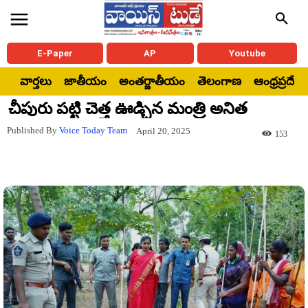
E-Paper
AP
Youtube
వార్తలు
జాతీయం
అంతర్జాతీయం
తెలంగాణ
ఆంధ్రప్రదేశ్
చీపురు పట్టి చెత్త ఊడ్చిన మంత్రి అనిత
Published By
Voice Today Team
April 20, 2025
153