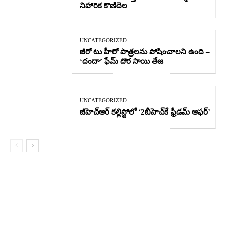
నిహారిక కొణిదెల
UNCATEGORIZED
జీరో టు హీరో పాత్రలను పోషించాలని ఉంది –
‘దందా’ ఫేమ్ దొర సాయి తేజ
UNCATEGORIZED
జీహెచ్ఆర్‌ కల్లిస్టోలో ‘2బీహెచ్‌కే ఫ్రీడమ్ ఆఫర్’