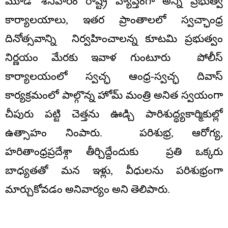
మూడో శనివారం రాష్ట్ర వ్యాప్తంగా అన్ని ప్రభుత్వ
కార్యాలయాలు, ఇతర ప్రాంతాలలో స్వచ్ఛాంధ్ర
దినోత్సవాన్ని నిర్వహించాలన్న కూటమి ప్రభుత్వం
నిర్ణయం మేరకు ఇవాళ గుంటూరు పోలీస్
కార్యాలయంలో స్వచ్ఛ ఆంధ్ర-స్వచ్ఛ దివాస్
కార్యక్రమంలో పాల్గొన్న హోమ్ మంత్రి అనిత స్వయంగా
చీపురు పట్టి చెత్తను ఊడ్చి పారిశుద్ధ్యకార్మికుల్లో
ఉత్సాహం నింపారు. పరిశుభ్ర, ఆరోగ్య,
హరితాంధ్రప్రదేశ్గా తీర్చిద్దేందుకు ప్రతి ఒక్కరు
బాధ్యతతో మన ఇళ్లు, వీధులను పరిశుభ్రంగా
మార్చుకోవడం అనివార్యం అని తెలిపారు.