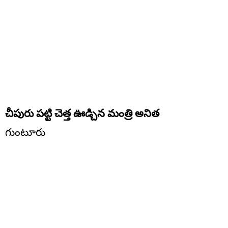
చీపురు పట్టి చెత్త ఊడ్చిన మంత్రి అనిత
గుంటూరు