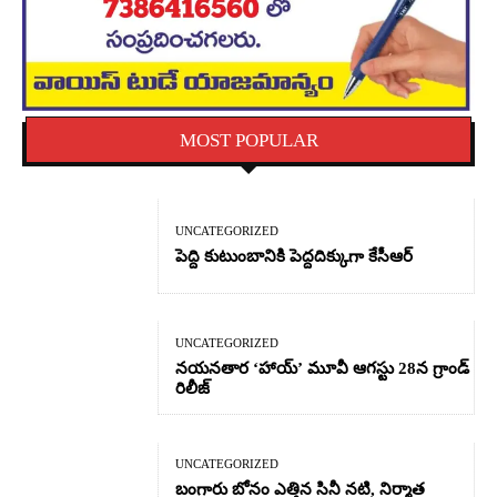
MOST POPULAR
UNCATEGORIZED
పెద్ది కుటుంబానికి పెద్దదిక్కుగా కేసీఆర్
UNCATEGORIZED
నయనతార ‘హాయ్’ మూవీ ఆగస్టు 28న గ్రాండ్
రిలీజ్
UNCATEGORIZED
బంగారు బోనం ఎత్తిన సినీ నటి, నిర్మాత