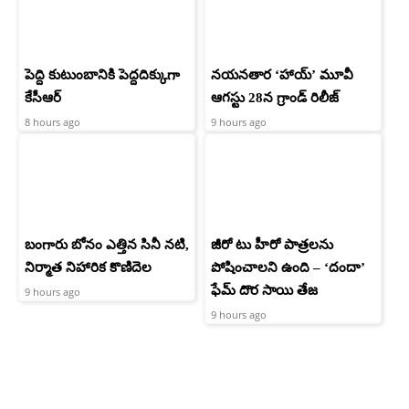
పెద్ది కుటుంబానికి పెద్దదిక్కుగా
నయనతార ‘హాయ్’ మూవీ
కేసీఆర్
ఆగస్టు 28న గ్రాండ్ రిలీజ్
8 hours ago
9 hours ago
బంగారు బోనం ఎత్తిన సినీ నటి,
జీరో టు హీరో పాత్రలను
నిర్మాత నిహారిక కొణిదెల
పోషించాలని ఉంది – ‘దందా’
ఫేమ్ దొర సాయి తేజ
9 hours ago
9 hours ago