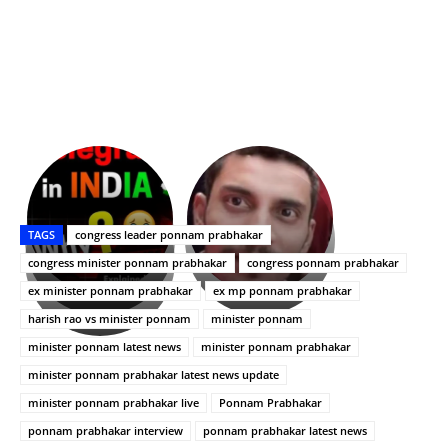
భగవంతుని
కేజీఎఫ్
ప్రసాదం
Upasana:
సినిమాతో
తీర్థం..తులసీదళం
భర్తపై
పాన్
TAGS
congress leader ponnam prabhakar
లేకుండా
రివెంజ్
ఇండియా
అసంపూర్ణం
తీర్చుకున్న
స్టార్
congress minister ponnam prabhakar
congress ponnam prabhakar
ఉపాసన..
హీరోయిన్‏గా
ex minister ponnam prabhakar
ex mp ponnam prabhakar
పాపం
శ్రీనిధి
harish rao vs minister ponnam
minister ponnam
రామ్
శెట్టి.
చరణ్
minister ponnam latest news
minister ponnam prabhakar
minister ponnam prabhakar latest news update
minister ponnam prabhakar live
Ponnam Prabhakar
ponnam prabhakar interview
ponnam prabhakar latest news