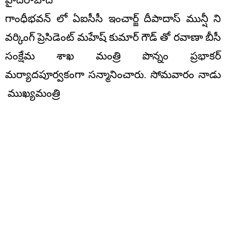
హైదరాబాద్
గాంధీభవన్ లో ఏఐసీసీ ఇంచార్జ్ దీపాదాస్ మున్షీ ని
వర్కింగ్ ప్రెసిడెంట్ మహేష్ కుమార్ గౌడ్ తో రవాణా బీసీ
సంక్షేమ శాఖ మంత్రి పొన్నం ప్రభాకర్
మర్యాదపూర్వకంగా సన్మానించారు. సోమవారం నాడు
ముఖ్యమంత్రి