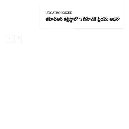
UNCATEGORIZED
జీహెచ్ఆర్‌ కల్లిస్టోలో ‘2బీహెచ్‌కే ఫ్రీడమ్ ఆఫర్’