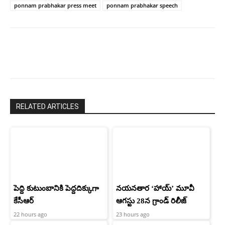
ponnam prabhakar press meet
ponnam prabhakar speech
RELATED ARTICLES
పెద్ది కుటుంబానికి పెద్దదిక్కుగా
నయనతార ‘హాయ్’ మూవీ
కేసీఆర్
ఆగస్టు 28న గ్రాండ్ రిలీజ్
22 hours ago
23 hours ago