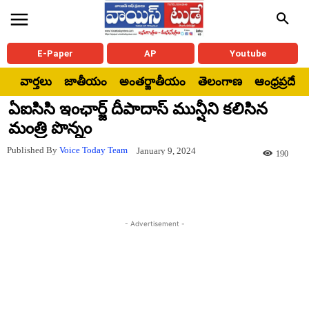
E-Paper
AP
Youtube
వార్తలు
జాతీయం
అంతర్జాతీయం
తెలంగాణ
ఆంధ్రప్రదేశ్
ఏఐసిసి ఇంఛార్జ్ దీపాదాస్ మున్షీని కలిసిన
మంత్రి పొన్నం
Published By
Voice Today Team
January 9, 2024
190
- Advertisement -