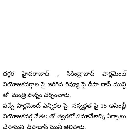
దగ్గర హైదరాబాద్ , సికింద్రాబాద్ పార్లమెంట్
నియోజకవర్గాల పై జరిగిన రివ్యూ పై దీపా దాస్ మున్షి
తో మంత్రి పొన్నం చర్చించారు.
వచ్చే పార్లమెంట్ ఎన్నికల పై సన్నద్ధత పై 15 అసెంబ్లీ
నియోజకవర్గ నేతల తో త్వరలో సమావేశాన్ని ఏర్పాటు
చేస్తామని దీపాదాస్ మున్షీ తెలిపారు.