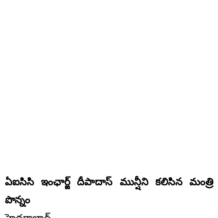
ఏఐసిసి ఇంఛార్జ్ దీపాదాస్ మున్షీని కలిసిన మంత్రి
పొన్నం