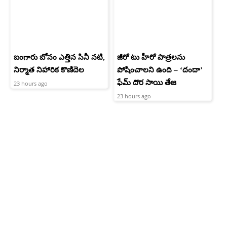
బంగారు బోనం ఎత్తిన సినీ నటి,
జీరో టు హీరో పాత్రలను
నిర్మాత నిహారిక కొణిదెల
పోషించాలని ఉంది – ‘దందా’
ఫేమ్ దొర సాయి తేజ
23 hours ago
23 hours ago