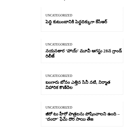
UNCATEGORIZED
పెద్ది కుటుంబానికి పెద్దదిక్కుగా కేసీఆర్
UNCATEGORIZED
నయనతార ‘హాయ్’ మూవీ ఆగస్టు 28న గ్రాండ్
రిలీజ్
UNCATEGORIZED
బంగారు బోనం ఎత్తిన సినీ నటి, నిర్మాత
నిహారిక కొణిదెల
UNCATEGORIZED
జీరో టు హీరో పాత్రలను పోషించాలని ఉంది –
‘దందా’ ఫేమ్ దొర సాయి తేజ