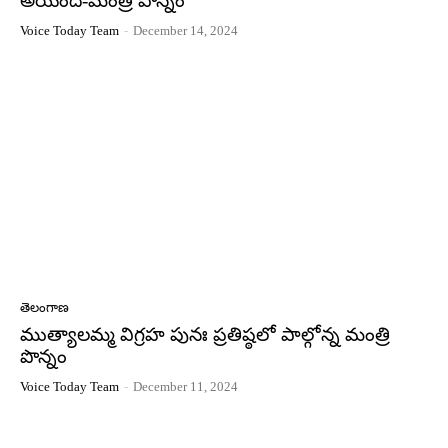
అయింది-మంత్రి పొన్నం
Voice Today Team
-
December 14, 2024
తెలంగాణ
ముత్యాలమ్మ విగ్రహ పునః ప్రతిష్ఠలో పాల్గోన్న మంత్రి
పొన్నం
Voice Today Team
-
December 11, 2024