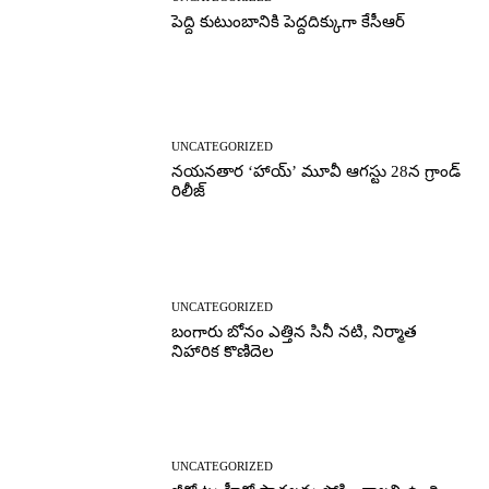
పెద్ది కుటుంబానికి పెద్దదిక్కుగా కేసీఆర్
UNCATEGORIZED
నయనతార ‘హాయ్’ మూవీ ఆగస్టు 28న గ్రాండ్
రిలీజ్
UNCATEGORIZED
బంగారు బోనం ఎత్తిన సినీ నటి, నిర్మాత
నిహారిక కొణిదెల
UNCATEGORIZED