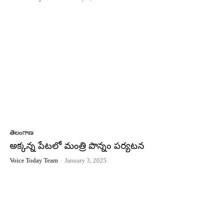
తెలంగాణ
అక్కన్న పేటలో మంత్రి పొన్నం పర్యటన
Voice Today Team
-
January 3, 2025