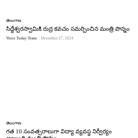
తెలంగాణ
సిద్దేశ్వరస్వామికి రుద్ర కవచం సమర్పించిన మంత్రి పొన్నం
Voice Today Team
-
December 27, 2024
తెలంగాణ
గత 10 సంవత్సరాలుగా విద్యా వ్యవస్థ నిర్వీర్యం