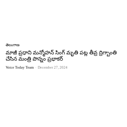
తెలంగాణ
మాజీ ప్రధాని మన్మోహన్ సింగ్ మృతి పట్ల తీవ్ర ద్రిగ్బాంతి
చేసిన మంత్రి పొన్నం ప్రభాకర్
Voice Today Team
-
December 27, 2024