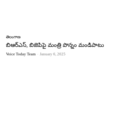
తెలంగాణ
బిఆర్ఎస్, బిజెపిపై మంత్రి పొన్నం మండిపాటు
Voice Today Team
-
January 6, 2025