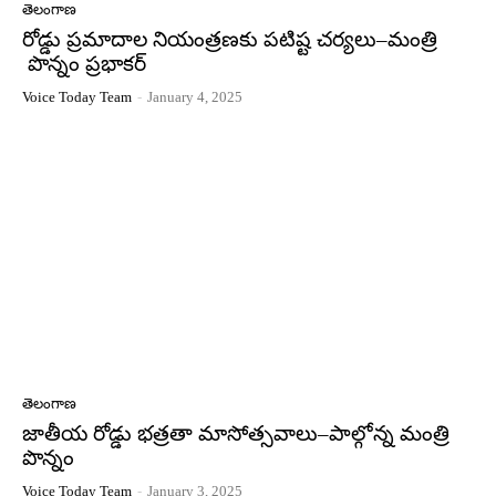
తెలంగాణ
రోడ్డు ప్రమాదాల నియంత్రణకు పటిష్ట చర్యలు–మంత్రి
పొన్నం ప్రభాకర్
Voice Today Team
-
January 4, 2025
తెలంగాణ
జాతీయ రోడ్డు భత్రతా మాసోత్సవాలు–పాల్గోన్న మంత్రి
పొన్నం
Voice Today Team
-
January 3, 2025