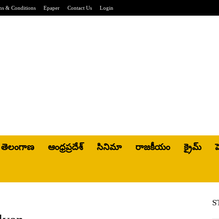
ms & Conditions
Epaper
Contact Us
Login
తెలంగాణ
ఆంధ్రప్రదేశ్
సినిమా
రాజకీయం
క్రైమ్
హ
S