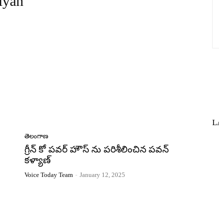
lyan
L
తెలంగాణ
గ్రీన్ కో పవర్ హౌస్ ను పరిశీలించిన పవన్
కళ్యాణ్
Voice Today Team
-
January 12, 2025