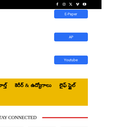
E-Paper
AP
Youtube
ెల్త్‌
కెరీర్ & ఉద్యోగాలు
లైఫ్ స్టైల్
TAY CONNECTED