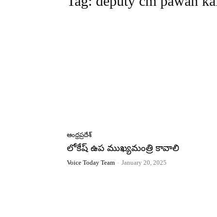
Tag:
deputy cm pawan ka
ఆంధ్రప్రదేశ్
లోకేష్ ఉప ముఖ్యమంత్రి కావాలి
Voice Today Team
-
January 20, 2025