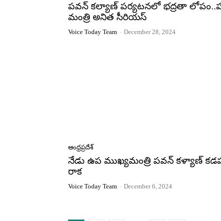
పవన్ కల్యాణ్ పర్యటనలో భద్రతా లోపం..
మంత్రి అనిత సీరియస్
Voice Today Team
-
December 28, 2024
ఆంధ్రప్రదేశ్
నేడు ఉప ముఖ్యమంత్రి పవన్ కళ్యాణ్ కడ
రాక
Voice Today Team
-
December 6, 2024