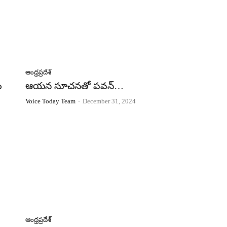
ఆంధ్రప్రదేశ్
ం
ఆయన సూచనతో పవన్…
Voice Today Team
-
December 31, 2024
ఆంధ్రప్రదేశ్