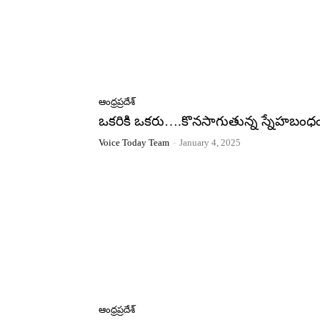
ఆంధ్రప్రదేశ్
ఒకరికి ఒకరు….కొనసాగుతున్న స్నేహబంధ
Voice Today Team
-
January 4, 2025
ఆంధ్రప్రదేశ్