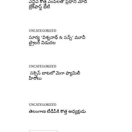
ఎన్డీఏ కొత్త ఎంపీలతో ప్రధాని మోదీ
బ్రేక్‌ఫాస్ట్ భేటీ
UNCATEGORIZED
సూర్య ‘విశ్వనాథ్ & సన్స్’ మూవీ
ట్రైలర్ విడుదల
UNCATEGORIZED
సక్సెస్ బాటలో మెగా ఫ్యామిలీ
హీరోలు
UNCATEGORIZED
తెలంగాణ టీడీపీకి కొత్త అధ్యక్షుడు