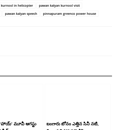
శెట్టి.
 kurnool in helicopter
pawan kalyan kurnool visit
pawan kalyan speech
pinnapuram greenco power house
ాయ్’ మూవీ ఆగస్టు
బంగారు బోనం ఎత్తిన సినీ నటి,