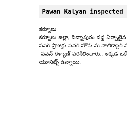
Pawan Kalyan inspected 
కర్నూలు
కర్నూలు జిల్లా, పిన్నాపురం వద్ద ఏర్పాటైన
పవర్ ప్రాజెక్టు పవర్ హౌస్ ను హెలికాప్టర
పవన్ కళ్యాణ్ పరిశీలించారు.. ఇక్కడ ఒకే
యూనిట్స్ ఉన్నాయి.