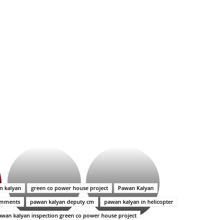
భగవంతుని
కేజీఎఫ్
ప్రసాదం
సినిమాతో
తీర్థం..తులసీదళం
పాన్
లేకుండా
ఇండియా
n kalyan
green co power house project
Pawan Kalyan
అసంపూర్ణం
స్టార్
omments
pawan kalyan deputy cm
pawan kalyan in helicopter
హీరోయిన్‏గా
శ్రీనిధి
awan kalyan inspection green co power house project