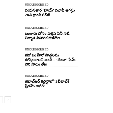
UNCATEGORIZED
నయనతార ‘హాయ్’ మూవీ ఆగస్టు
28న గ్రాండ్ రిలీజ్
UNCATEGORIZED
బంగారు బోనం ఎత్తిన సినీ నటి,
నిర్మాత నిహారిక కొణిదెల
UNCATEGORIZED
జీరో టు హీరో పాత్రలను
పోషించాలని ఉంది – ‘దందా’ ఫేమ్
దొర సాయి తేజ
UNCATEGORIZED
జీహెచ్ఆర్‌ కల్లిస్టోలో ‘2బీహెచ్‌కే
ఫ్రీడమ్ ఆఫర్’