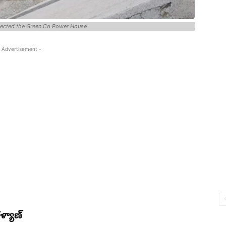
pected the Green Co Power House
 Advertisement -
ళ్యాణ్