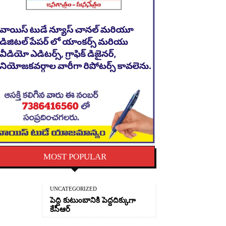
MOST POPULAR
UNCATEGORIZED
పెద్ది కుటుంబానికి పెద్దదిక్కుగా
కేసీఆర్