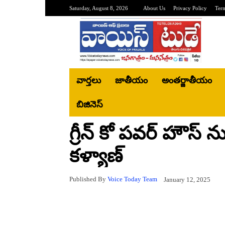
Saturday, August 8, 2026
About Us
Privacy Policy
Ter
వార్తలు
జాతీయం
అంతర్జాతీయం
బిజినెస్‌
గ్రీన్ కో పవర్ హౌస్ 
కళ్యాణ్
Published By
Voice Today Team
January 12, 2025