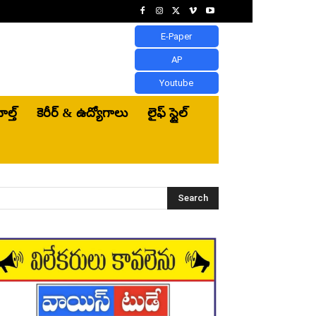
E-Paper
AP
Youtube
ెల్త్‌
కెరీర్ & ఉద్యోగాలు
లైఫ్ స్టైల్
Search