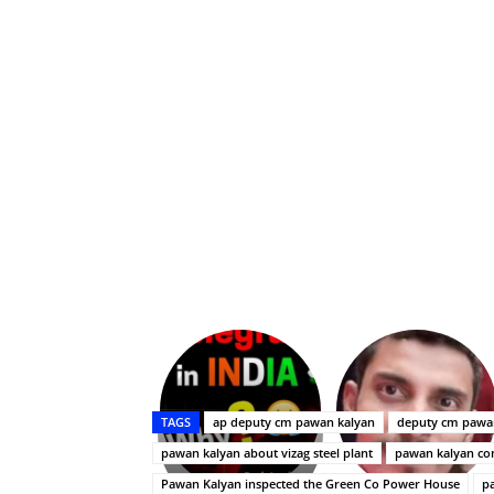
Upasana:
భర్తపై
రివెంజ్
TAGS
ap deputy cm pawan kalyan
deputy cm pawa
తీర్చుకున్న
pawan kalyan about vizag steel plant
pawan kalyan c
ఉపాసన..
పాపం
Pawan Kalyan inspected the Green Co Power House
p