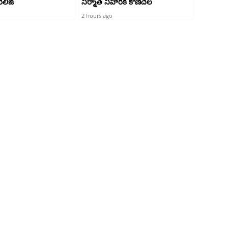
ిలీజ్
నిర్మాత నిహారిక కొణిదెల
2 hours ago