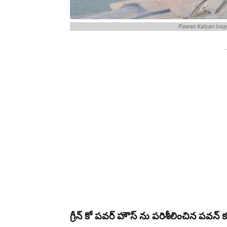
Pawan Kalyan ins
-
గ్రీన్ కో పవర్ హౌస్ ను పరిశీలించిన పవన్ క