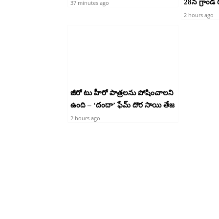
28న గ్రాండ్ ర
37 minutes ago
2 hours ago
జీరో టు హీరో పాత్రలను పోషించాలని
ఉంది – ‘దందా’ ఫేమ్ దొర సాయి తేజ
2 hours ago