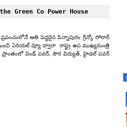
the Green Co Power House
 ప్రపంచంలోనే అతి పెద్దదైన పిన్నాపురం గ్రీన్కో సోలార్
్ నుంచి ఏరియల్ వ్యూ ద్వారా రాష్ట్ర ఉప ముఖ్యమంత్రి
 ప్రాంతంలో విండ్ పవర్, సౌర విద్యుత్, హైడల్ పవర్