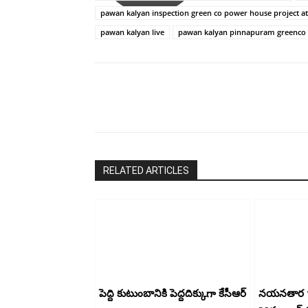
రామ్
pawan kalyan inspection green co power house project at
చరణ్
pawan kalyan live
pawan kalyan pinnapuram greenco
Share
RELATED ARTICLES
పెద్ది కుటుంబానికి పెద్దదిక్కుగా కేసీఆర్
నయనతార ‘హ