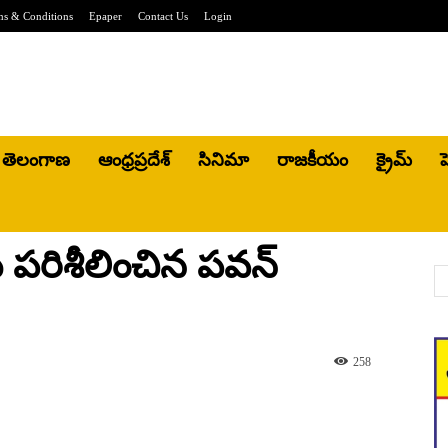
ms & Conditions
Epaper
Contact Us
Login
తెలంగాణ
ఆంధ్రప్రదేశ్
సినిమా
రాజకీయం
క్రైమ్
హ
ను పరిశీలించిన పవన్
258