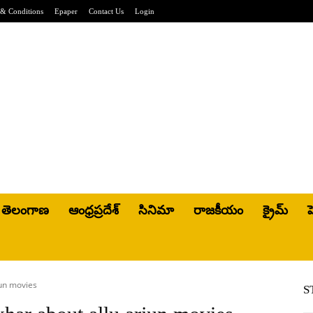
& Conditions
Epaper
Contact Us
Login
తెలంగాణ
ఆంధ్రప్రదేశ్
సినిమా
రాజకీయం
క్రైమ్
హ
jun movies
S