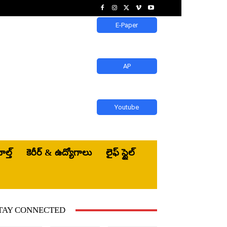
E-Paper
AP
Youtube
ెల్త్‌
కెరీర్ & ఉద్యోగాలు
లైఫ్ స్టైల్
TAY CONNECTED