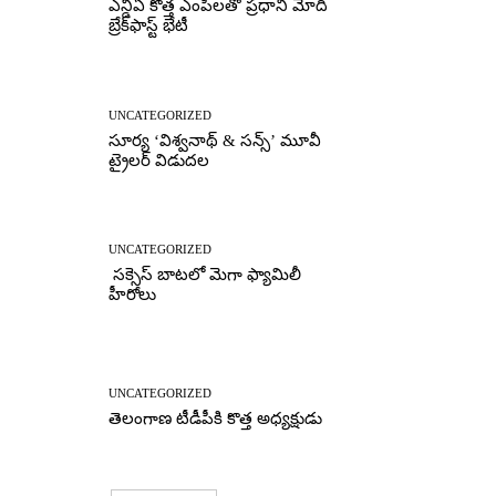
ఎన్డీఏ కొత్త ఎంపీలతో ప్రధాని మోదీ
బ్రేక్‌ఫాస్ట్ భేటీ
UNCATEGORIZED
సూర్య ‘విశ్వనాథ్ & సన్స్’ మూవీ
ట్రైలర్ విడుదల
UNCATEGORIZED
సక్సెస్ బాటలో మెగా ఫ్యామిలీ
హీరోలు
UNCATEGORIZED
తెలంగాణ టీడీపీకి కొత్త అధ్యక్షుడు