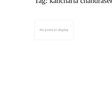
Tag:
kancharla chandrasek
No posts to display