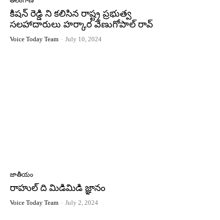
తెలంగాణ
కిషన్ రెడ్డి ని కలిసిన రాష్ట్ర ప్రభుత్వ
సలహాదారులు హర్కార వేణుగోపాల్ రావ్
Voice Today Team
-
July 10, 2024
జాతీయం
రాహుల్ ది మిడిమిడి జ్ఞానం
Voice Today Team
-
July 2, 2024