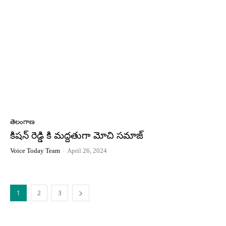
తెలంగాణ
కిషన్ రెడ్డి కి మద్దతుగా మోచి సమాజ్
Voice Today Team
-
April 26, 2024
1
2
3