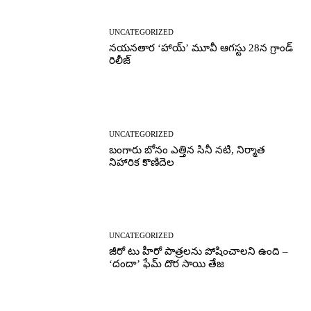
UNCATEGORIZED
నయనతార ‘హాయ్’ మూవీ ఆగస్టు 28న గ్రాండ్
రిలీజ్
UNCATEGORIZED
బంగారు బోనం ఎత్తిన సినీ నటి, నిర్మాత
నిహారిక కొణిదెల
UNCATEGORIZED
జీరో టు హీరో పాత్రలను పోషించాలని ఉంది –
‘దందా’ ఫేమ్ దొర సాయి తేజ