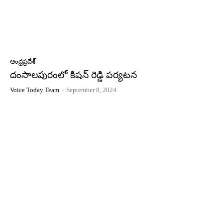
ఆంధ్రప్రదేశ్
దంసాలపురంలో కిషన్ రెడ్డి పర్యటన
Voice Today Team
-
September 8, 2024