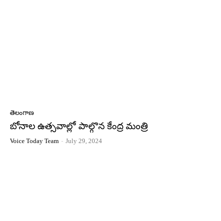
తెలంగాణ
బోనాల ఉత్సవాల్లో పాల్గొన కేంద్ర మంత్రి
Voice Today Team
-
July 29, 2024