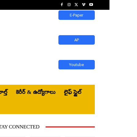
E-Paper
AP
Youtube
ెల్త్‌
కెరీర్ & ఉద్యోగాలు
లైఫ్ స్టైల్
TAY CONNECTED