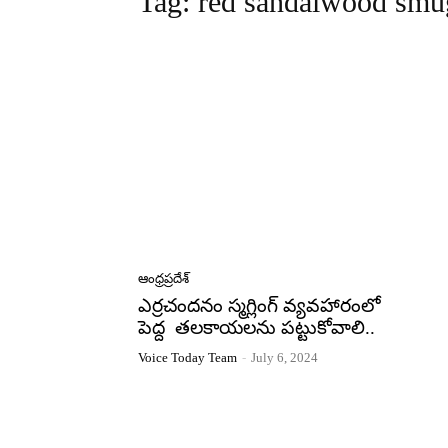
Tag:
red sandalwood smu
ఆంధ్రప్రదేశ్
ఎర్రచందనం స్మగ్లింగ్ వ్యవహారంలో
పెద్ద తలకాయలను పట్టుకోవాలి..
Voice Today Team
-
July 6, 2024