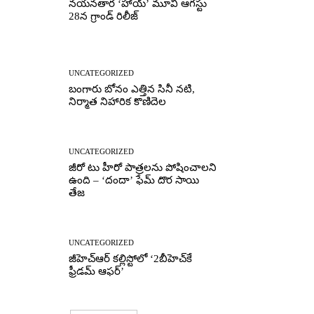
నయనతార ‘హాయ్’ మూవీ ఆగస్టు
28న గ్రాండ్ రిలీజ్
UNCATEGORIZED
బంగారు బోనం ఎత్తిన సినీ నటి,
నిర్మాత నిహారిక కొణిదెల
UNCATEGORIZED
జీరో టు హీరో పాత్రలను పోషించాలని
ఉంది – ‘దందా’ ఫేమ్ దొర సాయి
తేజ
UNCATEGORIZED
జీహెచ్ఆర్‌ కల్లిస్టోలో ‘2బీహెచ్‌కే
ఫ్రీడమ్ ఆఫర్’