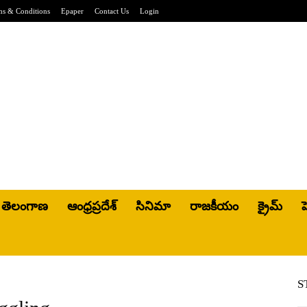
ms & Conditions
Epaper
Contact Us
Login
తెలంగాణ
ఆంధ్రప్రదేశ్
సినిమా
రాజకీయం
క్రైమ్
హ
S