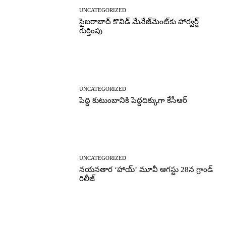
UNCATEGORIZED
సైబరాబాద్‌ కొవిడ్‌ మేనేజ్‌మెంట్‌కు హార్వర్డ్‌
గుర్తింపు
UNCATEGORIZED
పెద్ది కుటుంబానికి పెద్దదిక్కుగా కేసీఆర్
UNCATEGORIZED
నయనతార ‘హాయ్’ మూవీ ఆగస్టు 28న గ్రాండ్
రిలీజ్