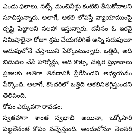
ఎండు ఫలాలు, నట్స్, మంచినీళ్లు కంటిబి తీసుకోవాలని
సూచిస్తున్నారు. అలాగే, ఆకలి లోపిస్తే వ్యాయాముంపై
దృష్టి పెట్టాలని సలహా ఇస్తున్నారు. దనీసం ఓ ఇరవై
నిమిషాలైనా రోజూ శ్రమ చేయగలిగితే అన్ని సదుపులూ
అదుపులోనే చస్తాయిని పేర్కొంటున్నారు. ఒత్తిడి, అది
బిడుదల చేసే హార్మోన్లు, అది కొక్పు, చక్కెర ప్రభావాలు
ప్రజలకు అతిగా తినదానికి ప్రేరేపిందని అధ్యయనం
పేర్కొంది. అలాగే, కొందరిలో ఒత్తిది ఆకలినితగ్గిస్తుందని
తెలిపింది.
కోపం ఎర్కువగా రావడం:
స్వతహాగా శాంత స్వభాబి అయినా, ఒక్కోసారి
పట్టలేనంత కోపం వచ్చేస్తుంది. అందులోనూ నెలసరి