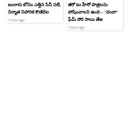
బంగారు బోనం ఎత్తిన సినీ నటి,
జీరో టు హీరో పాత్రలను
నిర్మాత నిహారిక కొణిదెల
పోషించాలని ఉంది – ‘దందా’
ఫేమ్ దొర సాయి తేజ
1 hour ago
1 hour ago