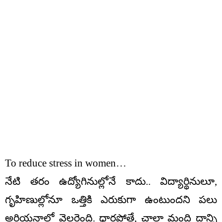
To reduce stress in women…
నేటి తరం ఉద్యోగినుల్లోనే కాదు.. విద్యార్థినులూ,
గృహిణుల్లోనూ ఒత్తికి ఎరుకుగా ఉంటుందని పలు
అరియనాల్లో వెల్లరైంది. ధారపోతే, చాలా మంది దాన్ని