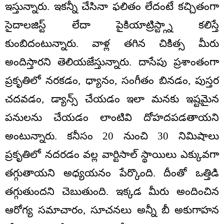
ఇస్తున్నారు. ఇకన్నీ చేసినా ఫలితం లేదంటే కచ్చితంగా
సైదాలజిస్ట్ లేదా పైకియాట్రిస్ట్గ్నా కలిస్తే
కుంబిదంటున్నారు. వాళ్ల తగిన చికిత్స మీరు
అందిస్తారని తెలియజేస్తున్నారు. దాసేపు ప్రశాంతంగా
ప్రకృతిలో నరకడం, ధ్యానం, సంగీతం బినడం, పుస్తర
చదవడం, డ్యాన్స్ చేయడం ఇలా మనకు ఇష్టమైన
పనులను చేయడం లాంటివి దోహదపడతాయని
అంటున్నారు. కనీసం 20 నుంచి 30 నిమిషాలు
ప్రకృతిలో నదరడం వల్ల వార్టిసాల్ స్థాయిలు ఎక్కువగా
తగ్గుతాయని అధ్యయనం పేర్కొంది. దీంతో ఒత్తిడి
తగ్గుతుందని చెబుతుంది. ఇక్కడ మీరు అందించిన
ఆరోగ్య సమాచారం, సూచనలు అన్నీ బీ అకుగాహన