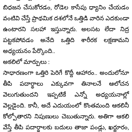
బిధజన చేసుకోరడం, రోడెల కాసేపు ధ్యానిం చేయడం
వంటివి చేస్తే ప్రాథమిక దశలోనే ఒత్తిడి వారిన ఎదకుండా
ఉంటారని సలహా ఇస్తున్నారు. అలసట లేదా నిద్ర
పట్టకపోవడం అనేది ఒత్తిది శారీరక లక్షణామని
అధ్యయనం పేర్కొంది..
అకలిలో మార్పులు :
సాధారణంగా ఒత్తిరి పెరిగే కొద్దీ ఆహారం.. అందులోనూ
తీపి పదార్థాలు ఎక్కువగా తినాలనే ఆలోచన
వెలుగుతుందని ఇప్పటికే ఎన్నో అధ్యయనాల్లో
వెల్లడైంది. కానీ, అదే ఎదుయంలో కొంతమంది ఆకలినీ
కోల్పోతారని నిపుణులు చెబుతున్నారు. అతిగా ఆకలి
వేస్తే తీపి పదార్థాలకు బదులు తాజా పండ్లు, ఖర్జూరం,