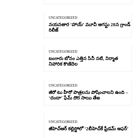
UNCATEGORIZED
నయనతార ‘హాయ్’ మూవీ ఆగస్టు 28న గ్రాండ్
రిలీజ్
UNCATEGORIZED
బంగారు బోనం ఎత్తిన సినీ నటి, నిర్మాత
నిహారిక కొణిదెల
UNCATEGORIZED
జీరో టు హీరో పాత్రలను పోషించాలని ఉంది –
‘దందా’ ఫేమ్ దొర సాయి తేజ
UNCATEGORIZED
జీహెచ్ఆర్‌ కల్లిస్టోలో ‘2బీహెచ్‌కే ఫ్రీడమ్ ఆఫర్’