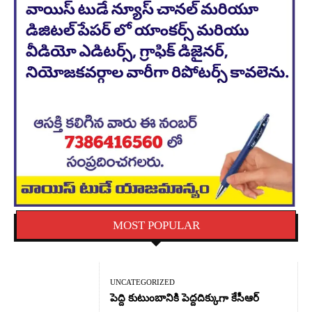
MOST POPULAR
UNCATEGORIZED
పెద్ది కుటుంబానికి పెద్దదిక్కుగా కేసీఆర్