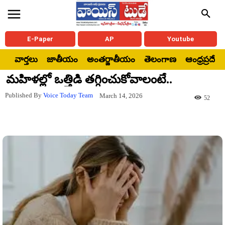
E-Paper
AP
Youtube
వార్తలు
జాతీయం
అంతర్జాతీయం
తెలంగాణ
ఆంధ్రప్రదేశ్
మహిళల్లో ఒత్తిడి తగ్గించుకోవాలంటే..
Published By
Voice Today Team
March 14, 2026
52