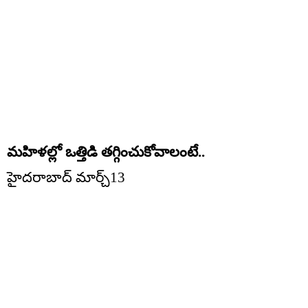
మహిళల్లో ఒత్తిడి తగ్గించుకోవాలంటే..
హైదరాబాద్ మార్చ్13