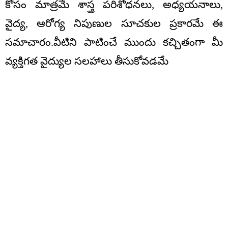
కోసం మాత్రమే శాస్త్ర పరిశోధనలు, అధ్యయనాలు,
వైద్య, ఆరోగ్య నిపుణుల సూచకుల ప్రకారమే ఈ
సమాచారం.వీటిని పాటించే ముందు కచ్చితంగా మీ
వ్యక్తిగత వైద్యుల సలహాలు తీసుకోవడమే