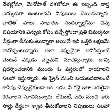
వేళల్లోనూ, మెనోపాజ్ దశలోనూ ఈ ఇబ్బంది వాస్త
ఎద్కుకుగా ఉంటుందని నిపుణులు చెబుతున్నారు.
వాటితో పాటు సాధారణ సందర్భాల్లోనూ చిన్న
బిషయానికి ఎన్నుకు కోపం వచ్చేస్తోందా ప్రతి బిమర్శనూ
తీవ్రంగా తీసుకుంటున్నారా అయితే ఇది ఒత్తిరి లక్షణమే
రావొచ్చంటున్నారు. అలా ఎప్పుడైనా అనిపిస్తుంటే
వెంటనే ఎక్కడు వెల్లమని సూచిస్తున్నారు. దాన్ని
ప్రదర్శించడానికి ముందు ఓ పస్తరంలో రాయాలని
సలహా ఇస్తున్నారు. ఈ ప్రైస్ నుంచి బయటపడాలంటే
కాసేపు చెప్పుల్లేకుండా లర్, ఇసు, నీ గద్దె ఇలా ఎరురైనా
కరవాలని సూచిస్తున్నారు. లేకుంటే, ఐదు నుంచి ఆరు
సార్లు దీర్ఘంగా శ్వాస తీసుకోవాలని నిపుణులు సలహా