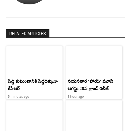
రామ్
శెట్టి.
చరణ్
RELATED ARTICLES
పెద్ది కుటుంబానికి పెద్దదిక్కుగా
నయనతార ‘హాయ్’ మూవీ
కేసీఆర్
ఆగస్టు 28న గ్రాండ్ రిలీజ్
5 minutes ago
1 hour ago