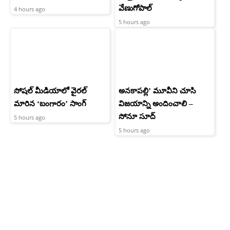
వేణుగోపాల్‌
4 hours ago
5 hours ago
సోషల్ మీడియాలో వైరల్
అనకాపల్లి’ మూవీని చూసి
మారిన ‘బంగారం’ సాంగ్
విజయాన్ని అందించాలి –
సోనూ సూద్
5 hours ago
5 hours ago