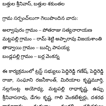
బత్తుల శ్రీనివాస్, బత్తుల శకుంతల
గ్రామ సర్పంచ్‌లుగా గెలుపొందిన వారు:
అల్వాపురం గ్రామం – పోతరాజు సత్యనారాయణ
మట్టపల్లి గ్రామం – రామ్ శెట్టి అప్పారావు విజయశాంతి
తాడ్వాయి గ్రామం – బుచ్చి పాపయ్య
బండ్లపల్లి గ్రామం – బర్ల వెంకన్న
ఈ కార్యక్రమంలో ట్రస్ట్ సభ్యులు పెద్దిరెడ్డి గణేష్, పెద్దిరెడ్డి
రాజా, సంఘాని రజనీకాంత్, మిరియాల కృష్ణమూర్తి,
నల్లగుంట్ల అయోధ్య, మట్టపల్లి రాధాకృష్ణ, ఉప్పు
శ్రీనివాసరావు, డేగల కృష్ణ, గాలి వెంకటేశ్వర్లు, దశరథ