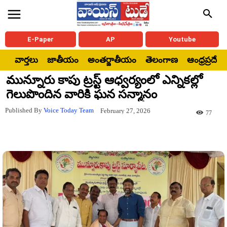
E-Paper
AP
Youtube
వార్తలు
జాతీయం
అంతర్జాతీయం
తెలంగాణ
ఆంధ్రప్రదేశ్
మున్నూరు కాపు ట్రస్ట్ ఆధ్వర్యంలో ఎన్నికల్లో
గెలుపొందిన వారికి ఘన సన్మానం
Published By
Voice Today Team
February 27, 2026
77