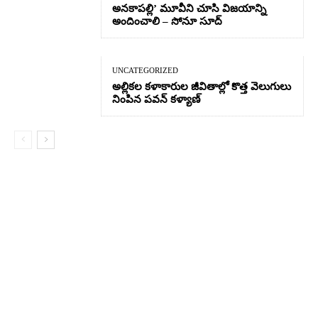
అనకాపల్లి’ మూవీని చూసి విజయాన్ని
అందించాలి – సోనూ సూద్
UNCATEGORIZED
అల్లికల కళాకారుల జీవితాల్లో కొత్త వెలుగులు
నింపిన పవన్ కళ్యాణ్