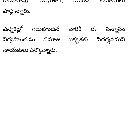
రామారావు, మధుశాం, మురళి తదితరులు
పాల్గొన్నారు.
ఎన్నికల్లో గెలుపొందిన వారికి ఈ సన్మానం
నిర్వహించడం సమాజ ఐక్యతకు నిదర్శనమని
నాయకులు పేర్కొన్నారు.