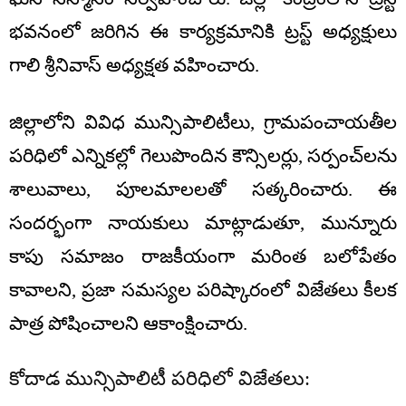
భవనంలో జరిగిన ఈ కార్యక్రమానికి ట్రస్ట్ అధ్యక్షులు
గాలి శ్రీనివాస్ అధ్యక్షత వహించారు.
జిల్లాలోని వివిధ మున్సిపాలిటీలు, గ్రామపంచాయతీల
పరిధిలో ఎన్నికల్లో గెలుపొందిన కౌన్సిలర్లు, సర్పంచ్‌లను
శాలువాలు, పూలమాలలతో సత్కరించారు. ఈ
సందర్భంగా నాయకులు మాట్లాడుతూ, మున్నూరు
కాపు సమాజం రాజకీయంగా మరింత బలోపేతం
కావాలని, ప్రజా సమస్యల పరిష్కారంలో విజేతలు కీలక
పాత్ర పోషించాలని ఆకాంక్షించారు.
కోదాడ మున్సిపాలిటీ పరిధిలో విజేతలు: