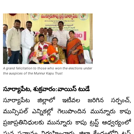
A grand felicitation to those who won the elections under
the auspices of the Munnur Kapu Trust
సూర్యాపేట, శుక్రవారం:వాయిస్ టుడే
సూర్యాపేట జిల్లాలో ఇటీవల జరిగిన సర్పంచ్,
మున్సిపల్ ఎన్నికల్లో గెలుపొందిన మున్నూరు కాపు
ప్రజాప్రతినిధులకు మున్నూరు కాపు ట్రస్ట్ ఆధ్వర్యంలో
ఘన సన్మానం నిర్వహించారు. జిల్లా కేంద్రంలోని ట్రస్ట్