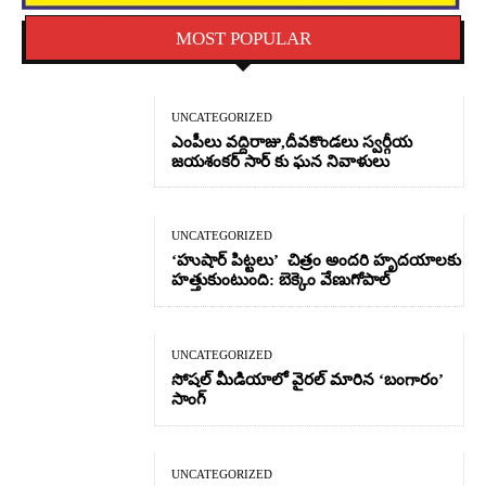
MOST POPULAR
UNCATEGORIZED
ఎంపీలు వద్దిరాజు,దీవకొండలు స్వర్గీయ
జయశంకర్ సార్ కు ఘన నివాళులు
UNCATEGORIZED
‘హుషార్‌ పిట్టలు’ చిత్రం అందరి హృదయాలకు
హత్తుకుంటుంది: బెక్కెం వేణుగోపాల్‌
UNCATEGORIZED
సోషల్ మీడియాలో వైరల్ మారిన ‘బంగారం’
సాంగ్
UNCATEGORIZED