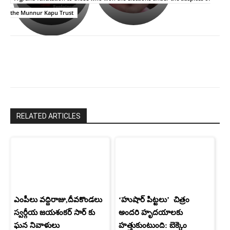
ఉపాసన..
హీరోయిన్‏గా
the Munnur Kapu Trust
పాపం
శ్రీనిధి
రామ్
శెట్టి.
చరణ్
RELATED ARTICLES
ఎంపీలు వద్దిరాజు,దీవకొండలు
‘హుషార్‌ పిట్టలు’ చిత్రం
స్వర్గీయ జయశంకర్ సార్ కు
అందరి హృదయాలకు
ఘన నివాళులు
హత్తుకుంటుంది: బెక్కెం