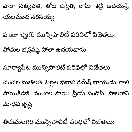
పారా సత్యవతి, తోట జ్యోతి, రామ్ శెట్టి ఉదయశ్రీ,
యలమంద నరసయ్య
హుజూర్నగర్ మున్సిపాలిటీ పరిధిలో విజేతలు:
పోతుల భద్రమ్మ, పోలా ఉదయభాను
సూర్యాపేట మున్సిపాలిటీ పరిధిలో విజేతలు:
చంచల మణిలత, పిల్లల భవాని రమేష్ నాయుడు, గాలి
సాయికిరణ్, దంతాల సాయి ప్రియ సందీప్, పాలగాని
మాధవి కృష్ణ
తిరుమలగిరి మున్సిపాలిటీ పరిధిలో విజేతలు: