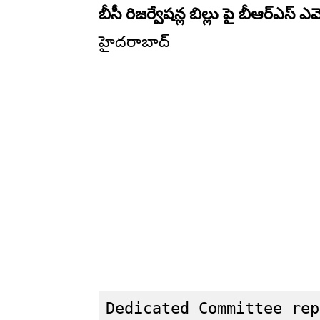
బీసీ రిజర్వేషన్ల బిల్లు పై బీఆర్ఎస్ ఎ
హైదరాబాద్
Dedicated Committee rep