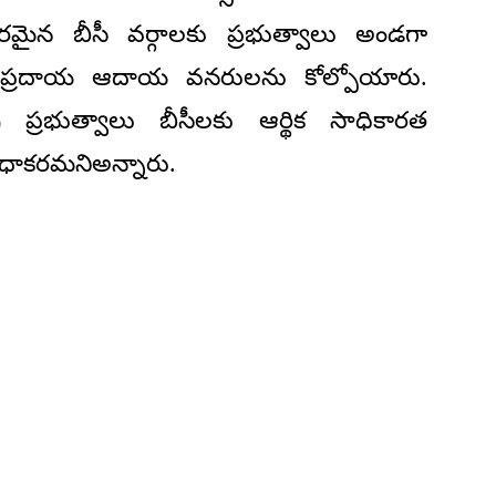
రమైన బీసీ వర్గాలకు ప్రభుత్వాలు అండగా
సంప్రదాయ ఆదాయ వనరులను కోల్పోయారు.
్ర ప్రభుత్వాలు బీసీలకు ఆర్థిక సాధికారత
ాధాకరమనిఅన్నారు.