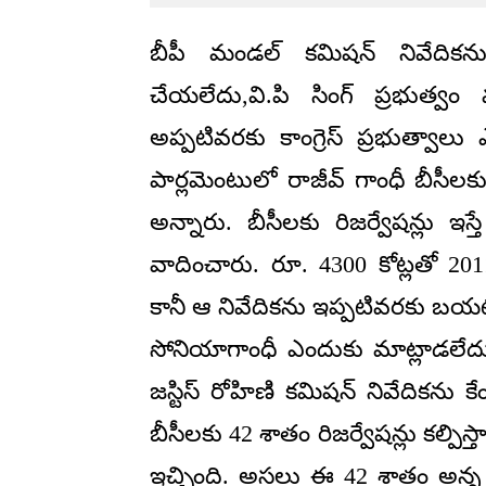
బీపీ మండల్ కమిషన్ నివేదిక
చేయలేదు,వి.పి సింగ్ ప్రభుత్
అప్పటివరకు కాంగ్రెస్ ప్రభుత్వా
పార్లమెంటులో రాజీవ్ గాంధీ బీసీలకు
అన్నారు. బీసీలకు రిజర్వేషన్లు ఇస
వాదించారు. రూ. 4300 కోట్లతో 20
కానీ ఆ నివేదికను ఇప్పటివరకు బయట 
సోనియాగాంధీ ఎందుకు మాట్లాడలేదు?
జస్టిస్ రోహిణి కమిషన్ నివేదికను 
బీసీలకు 42 శాతం రిజర్వేషన్లు కల్పిస్తామ
ఇచ్చింది. అసలు ఈ 42 శాతం అన్న లెక్