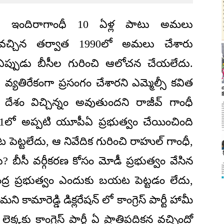
ను ఇందిరాగాంధీ 10 ఏళ్ల పాటు అమలు
వం వచ్చిన తర్వాత 1990లో అమలు చేశారు
లు ఎప్పుడు బీసీల గురించి ఆలోచన చేయలేదు.
 వ్యతిరేకంగా ప్రసంగం చేశారని ఎమ్మెల్సీ కవిత
్తే దేశం విచ్చిన్నం అవుతుందని రాజీవ్ గాంధీ
11లో అప్పటి యూపీఏ ప్రభుత్వం చేయించింది
పెట్టలేదు, ఆ నివేదిక గురించి రాహుల్ గాంధీ,
 బీసీ వర్గీకరణ కోసం మోడీ ప్రభుత్వం వేసిన
కేంద్ర ప్రభుత్వం ఎందుకు బయట పెట్టడం లేదు,
ని కామారెడ్డి డిక్లరేషన్ లో కాంగ్రెస్ పార్టీ హామీ
కకు కాంగ్రెస్ పార్టీ ఏ ప్రాతిపదికన వచ్చిందో