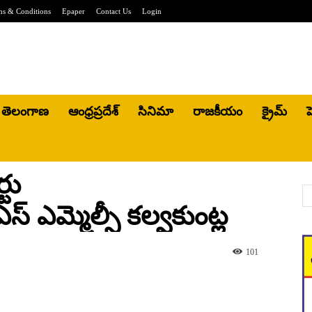
ms & Conditions
Epaper
Contact Us
Login
తెలంగాణ
ఆంధ్రప్రదేశ్
సినిమా
రాజకీయం
క్రైమ్
హ
్టు
్ ఎమ్మెల్సీ కల్వకుంట్ల
101