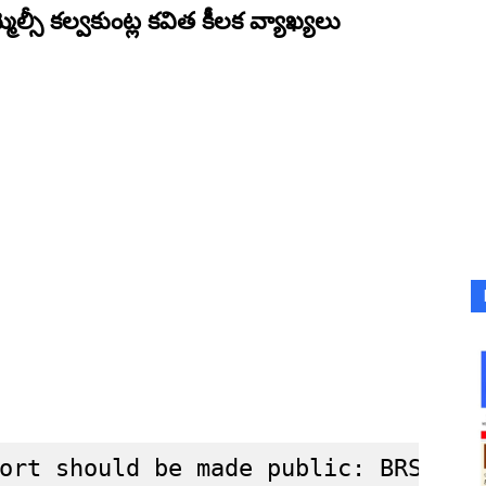
మ్మెల్సీ కల్వకుంట్ల కవిత కీలక వ్యాఖ్యలు
ort should be made public: BRS MLC