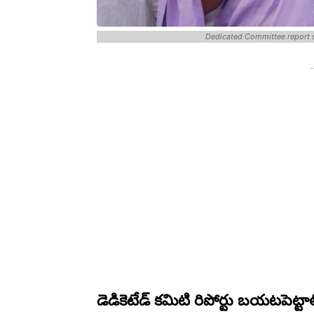
Dedicated Committee report 
-
డెడికెటేడ్ కమిటి రిపోర్టు బయటపెట్టా