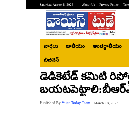
Saturday, August 8, 2026
About Us
Privacy Policy
Ter
వార్తలు
జాతీయం
అంతర్జాతీయం
బిజినెస్‌
డెడికెటేడ్ కమిటి రిపోర
బయటపెట్టాలి:బీఆర్ఎస
Published By
Voice Today Team
March 18, 2025