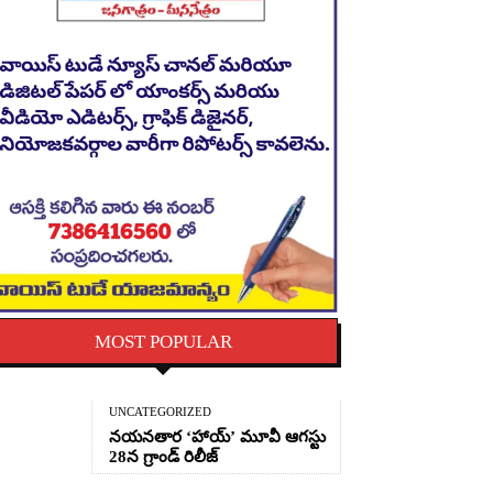
MOST POPULAR
UNCATEGORIZED
నయనతార ‘హాయ్’ మూవీ ఆగస్టు
28న గ్రాండ్ రిలీజ్