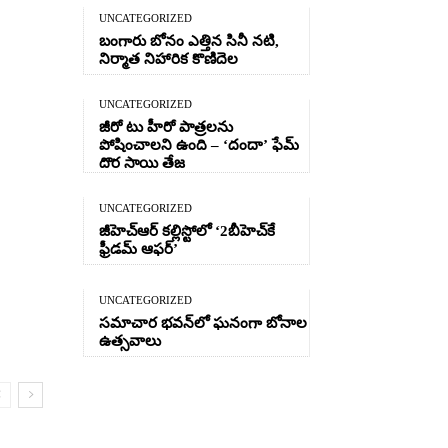
UNCATEGORIZED
బంగారు బోనం ఎత్తిన సినీ నటి,
నిర్మాత నిహారిక కొణిదెల
UNCATEGORIZED
జీరో టు హీరో పాత్రలను
పోషించాలని ఉంది – ‘దందా’ ఫేమ్
దొర సాయి తేజ
UNCATEGORIZED
జీహెచ్ఆర్‌ కల్లిస్టోలో ‘2బీహెచ్‌కే
ఫ్రీడమ్ ఆఫర్’
UNCATEGORIZED
సమాచార భవన్‌లో ఘనంగా బోనాల
ఉత్సవాలు