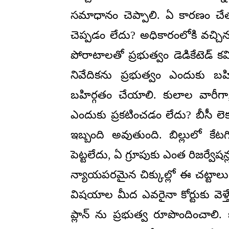
సమాధానం చెప్పాలి. ఏ కారణం చేత
చెప్పడం లేదు? అధికారంలోకి వచ్
పోరాటాలతో ప్రభుత్వం డెడికేటెడ్ క
నివేదికను ప్రభుత్వం ఎందుకు బ
బహిర్గతం చేయాలి. కులాల వారీగా,
ఎందుకు ప్రకటించడం లేదు? బీసీ లెక
ఇబ్బంది అవుతుంది. బిల్లులో కేటగి
పెట్టలేదు, ఏ గ్రూపుకు ఎంత రిజర్వేషన
న్యాయపరమైన చిక్కుల్లో ఈ చట్టాలు 
విషయాల మీద ఎవరైనా కోర్టుకు వెళ్తే
ప్లాన్ ను ప్రభుత్వ రూపొందించాలి.