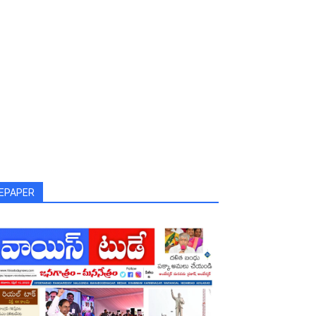
EPAPER
 Kalvakuntla