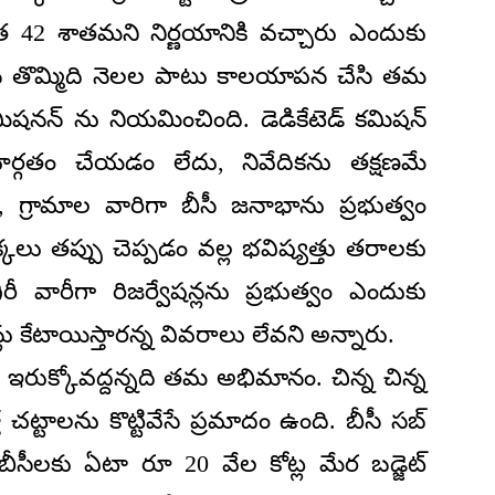
 42 శాతమని నిర్ణయానికి వచ్చారు ఎందుకు
చిన తొమ్మిది నెలల పాటు కాలయాపన చేసి తమ
మిషనన్ ను నియమించింది. డెడికేటెడ్ కమిషన్
హిర్గతం చేయడం లేదు, నివేదికను తక్షణమే
 గ్రామాల వారిగా బీసీ జనాభాను ప్రభుత్వం
్కలు తప్పు చెప్పడం వల్ల భవిష్యత్తు తరాలకు
రీ వారీగా రిజర్వేషన్లను ప్రభుత్వం ఎందుకు
్లు కేటాయిస్తారన్న వివరాలు లేవని అన్నారు.
ఇరుక్కోవద్దన్నది తమ అభిమానం. చిన్న చిన్న
 చట్టాలను కొట్టివేసే ప్రమాదం ఉంది. బీసీ సబ్
 బీసీలకు ఏటా రూ 20 వేల కోట్ల మేర బడ్జెట్