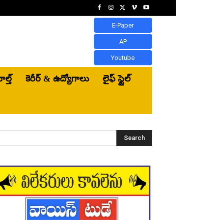
E-Paper
AP
Youtube
ెల్త్‌
కెరీర్ & ఉద్యోగాలు
లైఫ్ స్టైల్
Search