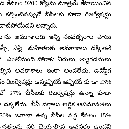
ది కేవలం 9200 కోట్లను మాత్రమే కేటాయించిన
్లు కల్పించినప్పుడే బీసీలకు కూడా రిజర్వేషన్లు
ను దాటిపోయేదని అన్నారు.
ు అవకాశాలకు ఇన్ని సంవత్సరాల పాటు
్సీ, ఎస్టి, మహిళలకు అవకాశాలు దక్కితేనే
ంది ఎంతోమంది పోరాట వీరులు, త్యాగదనులు
ాల్సిన అవకాశాలు ఇంకా అందలేదు. ఉద్యోగ
రిజర్వేషన్లు ఉన్నప్పటికీ ఇప్పటికీ కూడా 23%
ీలో 27% బీసీలకు రిజర్వేషన్లు ఉన్నా కూడా
దక్కలేదు. బీసీ వర్గాలు ఆర్థిక అసమానతలు
ో 50% జనాభా ఉన్న బీసీల వద్ద కేవలం 15%
ానతలను సరి చేయాల్సిన అవసరం ఉందని