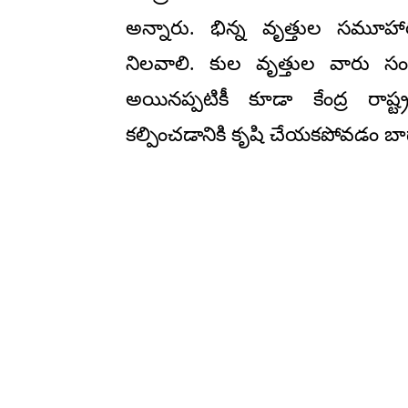
అన్నారు. భిన్న వృత్తుల సమూహా
నిలవాలి. కుల వృత్తుల వారు 
అయినప్పటికీ కూడా కేంద్ర రాష్ట
కల్పించడానికి కృషి చేయకపోవడం బ