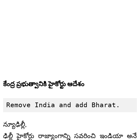
కేంద్ర ప్రభుత్వానికి హైకోర్టు ఆదేశం
Remove India and add Bharat.
న్యూఢిల్లీ,
ఢిల్లీ హైకోర్టు రాజ్యాంగాన్ని సవరించి ఇండియా అనే