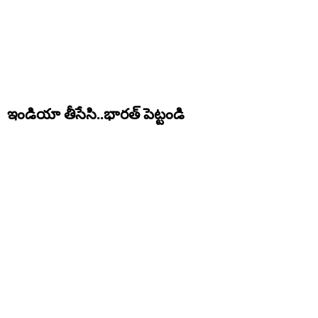
ఇండియా తీసేసి..భారత్‌ పెట్టండి