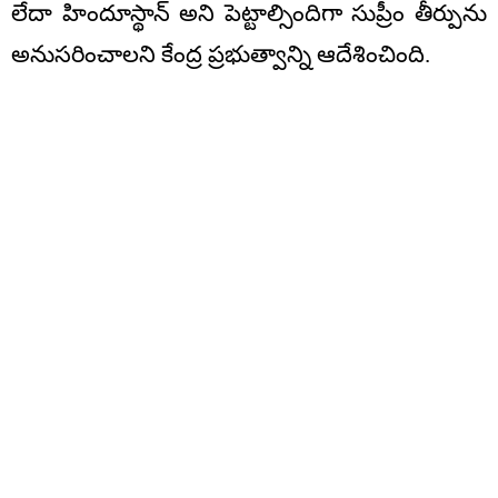
లేదా హిందూస్థాన్‌ అని పెట్టాల్సిందిగా సుప్రీం తీర్పును
అనుసరించాలని కేంద్ర ప్రభుత్వాన్ని ఆదేశించింది.