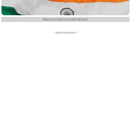
Remove India and add Bharat.
- Advertisement -