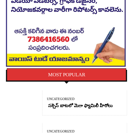
MOST POPULAR
UNCATEGORIZED
సక్సెస్ బాటలో మెగా ఫ్యామిలీ హీరోలు
UNCATEGORIZED