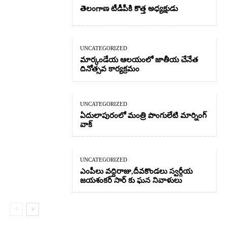
తెలంగాణ టీడీపీకి కొత్త అధ్యక్షుడు
UNCATEGORIZED
మార్కండేయ ఆలయంలో జాతీయ చేనేత
దినోత్సవ కార్యక్రమం
UNCATEGORIZED
ఏదులాపురంలో మంత్రి పొంగులేటి మార్నింగ్
వాక్
UNCATEGORIZED
ఎంపీలు వద్దిరాజు,దీవకొండలు స్వర్గీయ
జయశంకర్ సార్ కు ఘన నివాళులు