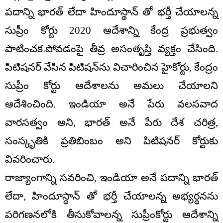
పదాన్ని భారత్ లేదా హిందూస్థాన్ తో భర్తీ చేయాలన్న
సుప్రీం కోర్టు 2020 ఆదేశాన్ని కేంద్ర ప్రభుత్వం
పాటించక.పోవడంపై తీవ్ర అసంతృప్తి వ్యక్తం చేసింది.
పిటిషనర్ వేసిన పిటిషన్‌ను విచారించిన హైకోర్టు, కేంద్రం
సుప్రీం కోర్టు ఆదేశాలను అమలు చేయాలని
ఆదేశించింది. ఇండియా అనే పేరు వలసవాద
వారసత్వం అని, భారత్ అనే పేరు దేశ చరిత్ర,
సంస్కృతికి ప్రతిబింబం అని పిటిషనర్ కోర్టుకు
వివరించారు.
రాజ్యాంగాన్ని సవరించి, ఇండియా అనే పదాన్ని భారత్
లేదా, హిందూస్థాన్ తో భర్తీ చేయాలన్న అభ్యర్థనను
పరిగణనలోకి తీసుకోవాలన్న సుప్రీంకోర్టు ఆదేశాన్ని