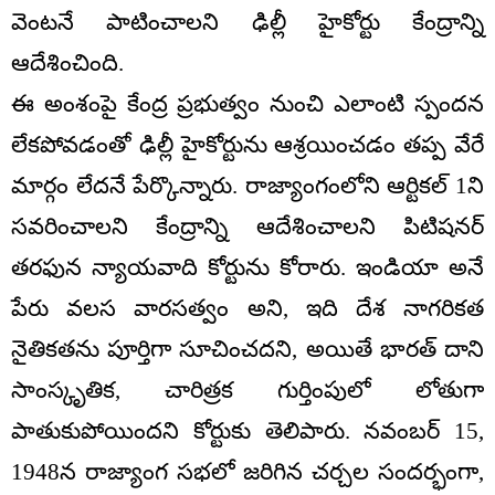
వెంటనే పాటించాలని ఢిల్లీ హైకోర్టు కేంద్రాన్ని
ఆదేశించింది.
ఈ అంశంపై కేంద్ర ప్రభుత్వం నుంచి ఎలాంటి స్పందన
లేకపోవడంతో ఢిల్లీ హైకోర్టును ఆశ్రయించడం తప్ప వేరే
మార్గం లేదనే పేర్కొన్నారు. రాజ్యాంగంలోని ఆర్టికల్ 1ని
సవరించాలని కేంద్రాన్ని ఆదేశించాలని పిటిషనర్‌
తరఫున న్యాయవాది కోర్టును కోరారు. ఇండియా అనే
పేరు వలస వారసత్వం అని, ఇది దేశ నాగరికత
నైతికతను పూర్తిగా సూచించదని, అయితే భారత్ దాని
సాంస్కృతిక, చారిత్రక గుర్తింపులో లోతుగా
పాతుకుపోయిందని కోర్టుకు తెలిపారు. నవంబర్ 15,
1948న రాజ్యాంగ సభలో జరిగిన చర్చల సందర్భంగా,