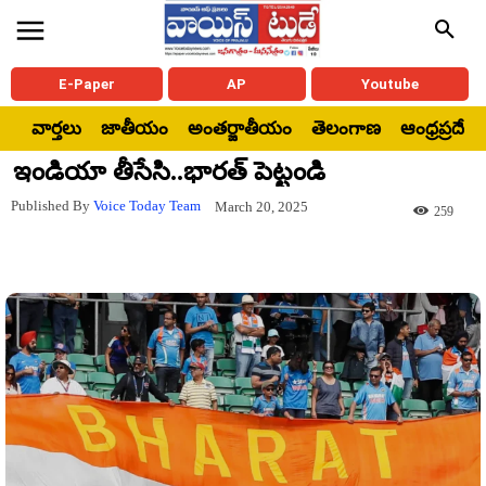
E-Paper
AP
Youtube
వార్తలు
జాతీయం
అంతర్జాతీయం
తెలంగాణ
ఆంధ్రప్రదేశ్
ఇండియా తీసేసి..భారత్‌ పెట్టండి
Published By
Voice Today Team
March 20, 2025
259