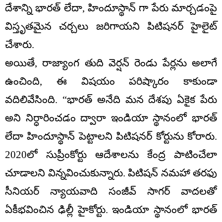
దేశాన్ని భారత్ లేదా, హిందూస్థాన్ గా పేరు మార్చడంపై
విస్తృతమైన చర్చలు జరిగాయని పిటిషనర్ హైలైట్
చేశారు.
అయితే, రాజ్యాంగ తుది వెర్షన్ రెండు పేర్లను అలాగే
ఉంచింది, ఈ విషయం పరిష్కారం కాకుండా
వదిలివేసింది. “భారత్ అనేది మన దేశపు ఏకైక పేరు
అని నిర్ధారించడం ద్వారా ఇండియా స్థానంలో భారత్‌
లేదా హిందూస్థాన్‌ పెట్టాలని పిటిషనర్‌ కోర్టును కోరారు.
2020లో సుప్రీంకోర్టు ఆదేశాలను కేంద్ర పాటించేలా
చూడాలని విన్నవించుకున్నారు. పిటిషన్‌ నమహా తరఫు
సీనియర్‌ న్యాయవాది సంజీవ్‌ సాగర్‌ వాదలతో
ఏకీభవించిన ఢిల్లీ హైకోర్టు. ఇండియా స్థానంలో భారత్‌