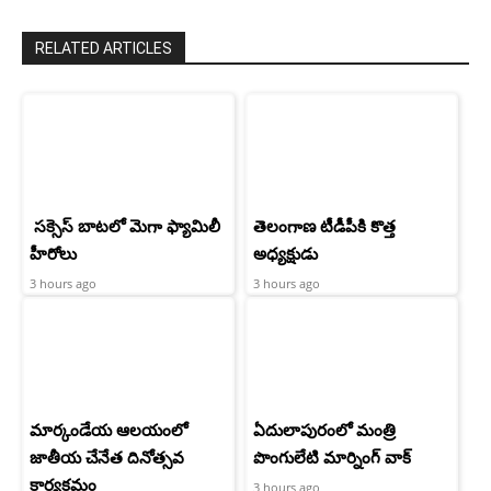
RELATED ARTICLES
సక్సెస్ బాటలో మెగా ఫ్యామిలీ
తెలంగాణ టీడీపీకి కొత్త
హీరోలు
అధ్యక్షుడు
3 hours ago
3 hours ago
మార్కండేయ ఆలయంలో
ఏదులాపురంలో మంత్రి
జాతీయ చేనేత దినోత్సవ
పొంగులేటి మార్నింగ్ వాక్
కార్యక్రమం
3 hours ago