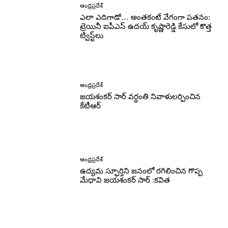
ఆంధ్రప్రదేశ్
ఎలా ఎదిగాడో… అంతకంటే వేగంగా పతనం:
ట్రెయినీ ఐపీఎస్ ఉదయ్ కృష్ణారెడ్డి కేసులో కొత్త
ట్విస్ట్‌లు
ఆంధ్రప్రదేశ్
జయశంకర్ సార్ వర్ధంతి నివాళులర్పించిన
కేటీఆర్
ఆంధ్రప్రదేశ్
ఉద్యమ స్ఫూర్తిని జనంలో రగిలించిన గొప్ప
మేధావి జయశంకర్ సార్ :కవిత