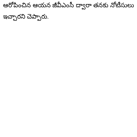
ఆరోపించిన ఆయన జీవీఎంసీ ద్వారా తనకు నోటీసులు
ఇచ్చారని చెప్పారు.