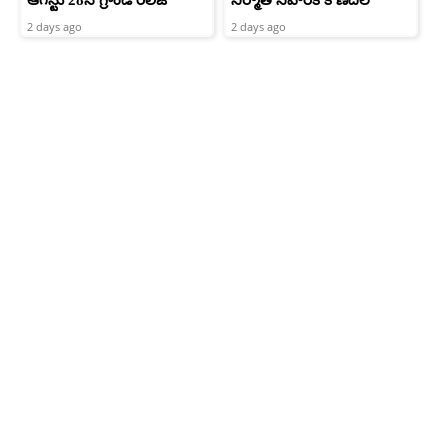
ఆగస్టు 28న గ్రాండ్ రిలీజ్
నిర్మాత నిహారిక కొణిదెల
2 days ago
2 days ago