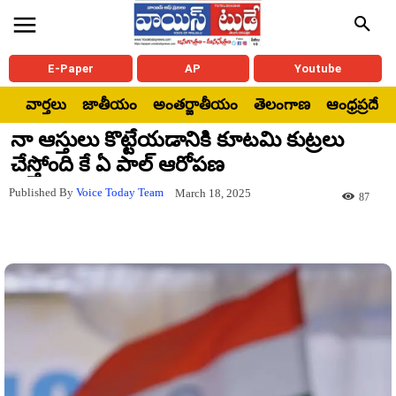
E-Paper
AP
Youtube
వార్తలు
జాతీయం
అంతర్జాతీయం
తెలంగాణ
ఆంధ్రప్రదేశ్
నా ఆస్తులు కొట్టేయడానికి కూటమి కుట్రలు
చేస్తోంది కే ఏ పాల్ ఆరోపణ
Published By
Voice Today Team
March 18, 2025
87