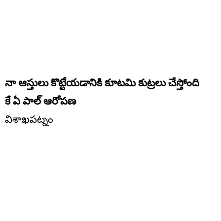
నా ఆస్తులు కొట్టేయడానికి కూటమి కుట్రలు చేస్తోంది
కే ఏ పాల్ ఆరోపణ
విశాఖపట్నం