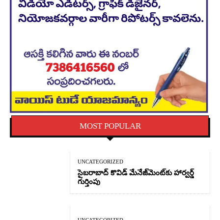
MOST POPULAR
UNCATEGORIZED
సైబరాబాద్‌ కొవిడ్‌ మేనేజ్‌మెంట్‌కు హార్వర్డ్‌
గుర్తింపు
UNCATEGORIZED