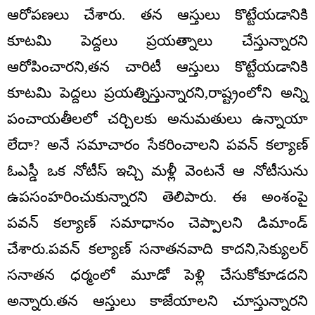
ఆరోపణలు చేశారు. తన ఆస్తులు కొట్టేయడానికి
కూటమి పెద్దలు ప్రయత్నాలు చేస్తున్నారని
ఆరోపించారని,తన చారిటీ ఆస్తులు కొట్టేయడానికి
కూటమి పెద్దలు ప్రయత్నిస్తున్నారని,రాష్ట్రంలో
ని అన్ని
పంచాయతీలలో చర్చిలకు అనుమతులు ఉన్నాయా
లేదా? అనే సమాచారం సేకరించాలని పవన్ కల్యాణ్
ఓఎస్డీ ఒక నోటీస్ ఇచ్చి మళ్లీ వెంటనే ఆ నోటీసును
ఉపసంహరించుకున్నారని తెలిపారు. ఈ అంశంపై
పవన్ కల్యాణ్ సమాధానం చెప్పాలని డిమాండ్
చేశారు.పవన్ కల్యాణ్ సనాతనవాది కాదని,సెక్యులర్
సనాతన ధర్మంలో మూడో పెళ్లి చేసుకోకూడదని
అన్నారు.తన ఆస్తులు కాజేయాలని చూస్తున్నారని