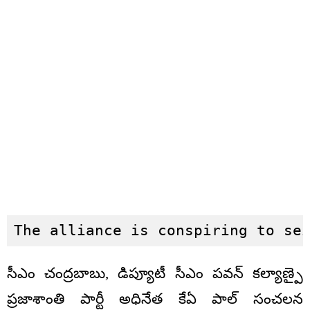
The alliance is conspiring to se
సీఎం చంద్రబాబు, డిప్యూటీ సీఎం పవన్ కల్యాణ్పై
ప్రజాశాంతి పార్టీ అధినేత కేఏ పాల్ సంచలన