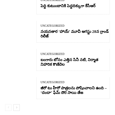
పెద్ది కుటుంబానికి పెద్దదిక్కుగా కేసీఆర్
UNCATEGORIZED
నయనతార ‘హాయ్’ మూవీ ఆగస్టు 28న గ్రాండ్
రిలీజ్
UNCATEGORIZED
బంగారు బోనం ఎత్తిన సినీ నటి, నిర్మాత
నిహారిక కొణిదెల
UNCATEGORIZED
జీరో టు హీరో పాత్రలను పోషించాలని ఉంది –
‘దందా’ ఫేమ్ దొర సాయి తేజ