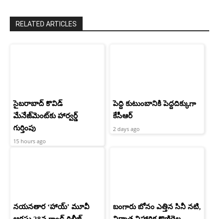
RELATED ARTICLES
సైబరాబాద్‌ కొవిడ్‌
పెద్ది కుటుంబానికి పెద్దదిక్కుగా
మేనేజ్‌మెంట్‌కు హార్వర్డ్‌
కేసీఆర్
గుర్తింపు
2 days ago
15 hours ago
నయనతార ‘హాయ్’ మూవీ
బంగారు బోనం ఎత్తిన సినీ నటి,