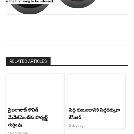
is the first song to be released.
పాపం
శ్రీనిధి
రామ్
శెట్టి.
చరణ్
RELATED ARTICLES
సైబరాబాద్‌ కొవిడ్‌
పెద్ది కుటుంబానికి పెద్దదిక్కుగా
మేనేజ్‌మెంట్‌కు హార్వర్డ్‌
కేసీఆర్
గుర్తింపు
2 days ago
16 hours ago