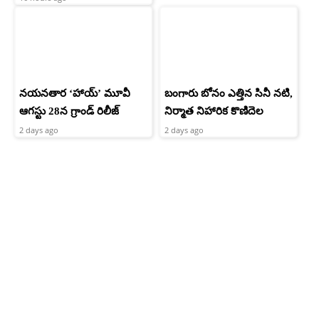
నయనతార ‘హాయ్’ మూవీ
బంగారు బోనం ఎత్తిన సినీ నటి,
ఆగస్టు 28న గ్రాండ్ రిలీజ్
నిర్మాత నిహారిక కొణిదెల
2 days ago
2 days ago