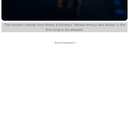
The romantic melody from Monks & Monkeys' 'Akkada Ammyy Ikka Abbayi' is the
first song to be released.
- Advertisement -