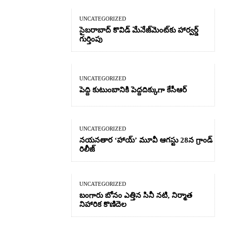
UNCATEGORIZED
సైబరాబాద్‌ కొవిడ్‌ మేనేజ్‌మెంట్‌కు హార్వర్డ్‌
గుర్తింపు
UNCATEGORIZED
పెద్ది కుటుంబానికి పెద్దదిక్కుగా కేసీఆర్
UNCATEGORIZED
నయనతార ‘హాయ్’ మూవీ ఆగస్టు 28న గ్రాండ్
రిలీజ్
UNCATEGORIZED
బంగారు బోనం ఎత్తిన సినీ నటి, నిర్మాత
నిహారిక కొణిదెల