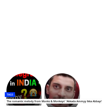
భగవంతుని
కేజీఎఫ్
ప్రసాదం
Upasana:
సినిమాతో
తీర్థం..తులసీదళం
భర్తపై
పాన్
TAGS
లేకుండా
రివెంజ్
ఇండియా
అసంపూర్ణం
తీర్చుకున్న
స్టార్
The romantic melody from Monks & Monkeys' 'Akkada Ammyy Ikka Abbayi'
ఉపాసన..
హీరోయిన్‏గా