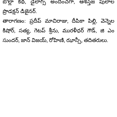
బొల్లా కథ, డైలాగ్స్ అందించగా, ఆశిస్తేజ పులాల
ప్రొడక్షన్ డిజైనర్.
తారాగణం: ప్రదీప్ మాచిరాజు, దీపికా పిల్లి, వెన్నెల
కిషోర్, సత్య, గెటప్ శ్రీను, మురళీధర్ గౌడ్, జి ఎం
సుందర్, జాన్ విజయ్, రోహిణి, ఝాన్సీ, తదితరులు.