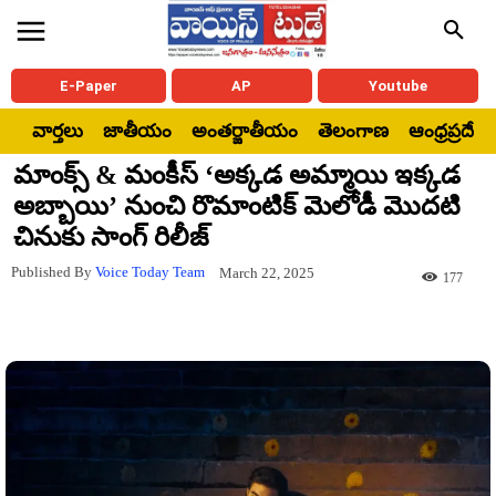
E-Paper
AP
Youtube
వార్తలు
జాతీయం
అంతర్జాతీయం
తెలంగాణ
ఆంధ్రప్రదేశ్
మాంక్స్ & మంకీస్ ‘అక్కడ అమ్మాయి ఇక్కడ
అబ్బాయి’ నుంచి రొమాంటిక్ మెలోడీ మొదటి
చినుకు సాంగ్ రిలీజ్
Published By
Voice Today Team
March 22, 2025
177