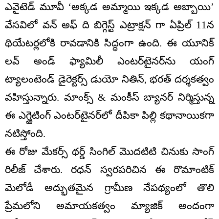
ఎవైటెడ్ మూవీ ‘అక్కడ అమ్మాయి ఇక్కడ అబ్బాయి’
వేసవిలో వన్ అఫ్ ది బిగ్గెస్ట్ ఎట్రాక్షన్ గా ఏప్రిల్ 11న
థియేటర్లలోకి రావడానికి సిద్ధంగా ఉంది. ఈ యూనిక్
లవ్ అండ్ ఫ్యామిలీ ఎంటర్‌టైనర్‌ను యంగ్
ట్యాలంటెండ్ డైరెక్టర్స్ డుయో నితిన్, భరత్ దర్శకత్వం
వహిస్తున్నారు. మాంక్స్ & మంకీస్ బ్యానర్ నిర్మిస్తున్న
ఈ ఎగ్జైటింగ్ ఎంటర్‌టైనర్‌లో దీపికా పిల్లి కథానాయికగా
నటిస్తోంది.
ఈ రోజు మేకర్స్ థర్డ్ సింగిల్ మొదటిటి చినుకు సాంగ్
రిలీజ్ చేశారు. రధన్ స్వరపరిచిన ఈ రొమాంటిక్
మెలోడీ అద్భుతమైన గ్రామీణ నేపథ్యంలో తొలి
ప్రేమలోని అమాయకత్వం మ్యాజిక్ అందంగా