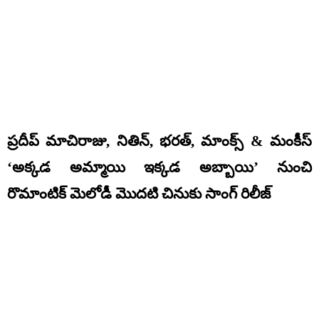
ప్రదీప్ మాచిరాజు, నితిన్, భరత్, మాంక్స్ & మంకీస్
‘అక్కడ అమ్మాయి ఇక్కడ అబ్బాయి’ నుంచి
రొమాంటిక్ మెలోడీ మొదటి చినుకు సాంగ్ రిలీజ్