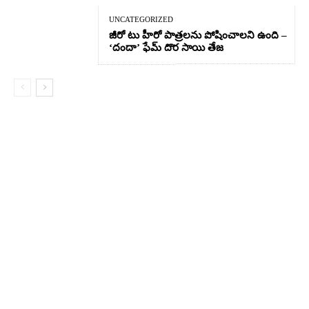
UNCATEGORIZED
జీరో టు హీరో పాత్రలను పోషించాలని ఉంది –
‘దందా’ ఫేమ్ దొర సాయి తేజ