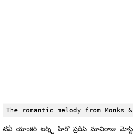
The romantic melody from Monks &
టీవీ యాంకర్ టర్న్డ్ హీరో ప్రదీప్ మాచిరాజు మోస్ట్