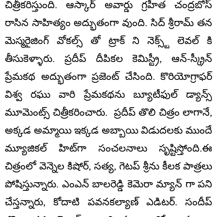
చిత్రీకరిస్తుంది. ఆస్కార్ అవార్డు గ్రహీత చంద్రబోస్
రాసిన సాహిత్యం అద్భుతంగా వుంది. సిద్ శ్రీరామ్ తన
మెస్మరైజింగ్ వోకల్స్ తో ట్రాక్ ని నెక్స్ట్ లెవల్ కి
తీసుకెళ్ళారు. ప్రదీప్ దీపికల కెమిస్ట్రీ, ఆన్-స్క్రీన్
ప్రేమకథ అద్భుతంగా ప్రజెంట్ చేసింది. కొరియోగ్రాఫర్
విశ్వ రఘు వారి ప్రేమకథను బ్యూటీఫుల్ డ్యాన్స్
మూమెంట్స్ చిత్రీకరించారు. ప్రదీప్ తొలి చిత్రం లాగానే,
అక్కడ అమ్మాయి ఇక్కడ అబ్బాయి విడుదలకు ముందే
మ్యూజికల్ హిట్‌గా సంచలనాలు సృష్టిస్తోంది.ఈ
చిత్రంలో వెన్నెల కిషోర్, సత్య, గెటప్ శ్రీను కీలక పాత్రలు
పోషిస్తున్నారు. ఎంఎన్ బాలరెడ్డి కెమెరా మ్యాన్ గా పని
చేస్తన్నారు, కోదాటి పవనకల్యాణ్ ఎడిటర్. సందీప్