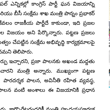
ిపల్ ఎన్నికల్లో కాంగ్రెస్ పార్టీ ఘన విజయాన్ని
 బీసీ సంక్షేమ శాఖ మంత్రి పొన్నం ప్రభాకర్
ేవలం రాజకీయ పార్టీదే కాకుండా, ఇది ప్రజల
 విజయం అని పేర్కొన్నారు. పట్టణ ప్రజలు
రభుత్వం చేపట్టిన సంక్షేమ అభివృద్ధి కార్యక్రమాలపై
నమని తెలిపారు.
న తీర్పు ఇచ్చారని, ప్రజా పాలనకు అఖండ మద్దతు
రించారని మంత్రి అన్నారు. ముఖ్యంగా పట్టణ
, పారదర్శక పాలన, అవినీతి రహిత వ్యవస్థ,
పాలన వంటి అంశాలు ఈ విజయానికి ప్రధాన
సిలర్లు, కార్పొరేటర్లందరికీ మంత్రి హృదయపూర్వక