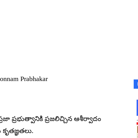
 Ponnam Prabhakar
జా ప్ర‌భుత్వానికి ప్ర‌జ‌లిచ్చిన ఆశీర్వాదం
ు కృత‌జ్ఞ‌త‌లు.