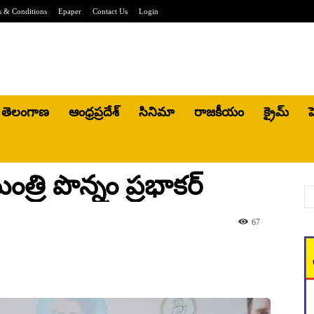
 & Conditions
Epaper
Contact Us
Login
తెలంగాణ
ఆంధ్రప్రదేశ్
సినిమా
రాజకీయం
క్రైమ్
హ
రి పొన్నం ప్ర‌భాక‌ర్
67