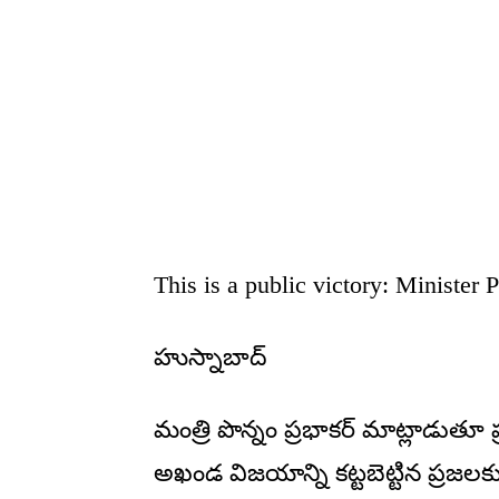
This is a public victory: Minister
హుస్నాబాద్
మంత్రి పొన్నం ప్రభాకర్ మాట్లాడుతూ ప్ర‌
అఖండ విజ‌యాన్ని క‌ట్ట‌బెట్టిన ప్ర‌జ‌ల‌క