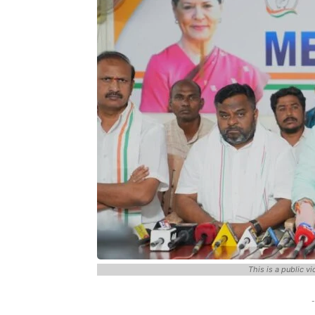
This is a public v
-