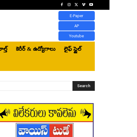
E-Paper
AP
Youtube
ెల్త్‌
కెరీర్ & ఉద్యోగాలు
లైఫ్ స్టైల్
Search