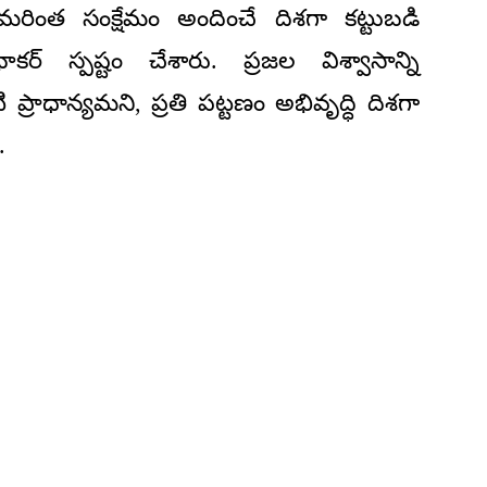
 మరింత సంక్షేమం అందించే దిశగా కట్టుబడి
ాకర్ స్పష్టం చేశారు. ప్రజల విశ్వాసాన్ని
 ప్రాధాన్యమని, ప్రతి పట్టణం అభివృద్ధి దిశగా
.