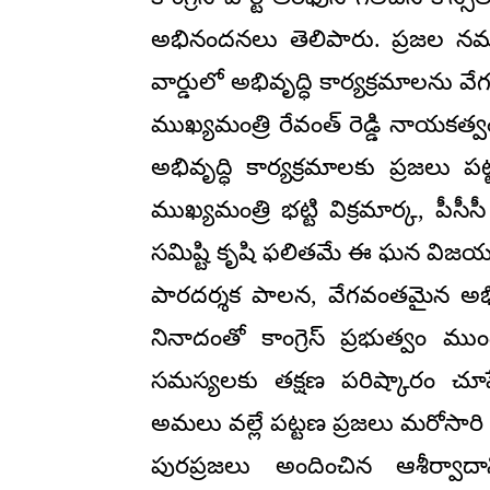
అభినందనలు తెలిపారు. ప్రజల నమ్మకా
వార్డులో అభివృద్ధి కార్యక్రమాలను
ముఖ్యమంత్రి రేవంత్ రెడ్డి నాయకత్వం
అభివృద్ధి కార్యక్రమాలకు ప్రజలు పట
ముఖ్యమంత్రి భట్టి విక్రమార్క, పీసీ
సమిష్టి కృషి ఫలితమే ఈ ఘన విజయం
పారదర్శక పాలన, వేగవంతమైన అభివృద
నినాదంతో కాంగ్రెస్ ప్రభుత్వం ము
సమస్యలకు తక్షణ పరిష్కారం చూ
అమలు వల్లే పట్టణ ప్రజలు మరోసారి కాం
పురప్రజలు అందించిన ఆశీర్వాదా