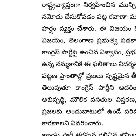
రాష్ట్రవ్యాప్తంగా నిర్వహించిన మున్స
నమోదు చేసుకోవడం పట్ల రవాణా మరియు
హర్షం వ్యక్తం చేశారు. ఈ విజయం క
విజయం, తెలంగాణ ప్రభుత్వ పథకాల
కాంగ్రెస్ పార్టీపై ఉంచిన విశ్వాసం, ప్
ఉన్న నమ్మకానికి ఈ ఫలితాలు నిదర్శ
పట్టణ ప్రాంతాల్లో ప్రజలు స్పష్టమై
తెలుపుతూ కాంగ్రెస్ పార్టీని ఆద
అభివృద్ధి, మౌలిక వసతుల విస్తరణ
ప్రజలకు అందుబాటులో ఉండే పరి
కారణాలని వివరించారు.
కాంగ్రెస్ పార్టీ తరఫున గెలిచిన కౌన్