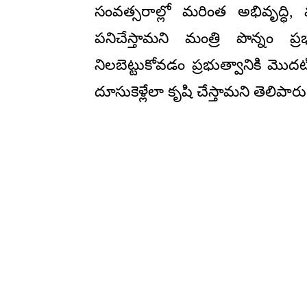
సంవత్సరాల్లో మరింత అభివృద్ధి,
పనిచేస్తామని మంత్రి పొన్నం ప్రభ
నిలబెట్టుకోవడం ప్రభుత్వానికి మొదటి
దూసుకెళ్లేలా కృషి చేస్తామని తెలిపారు