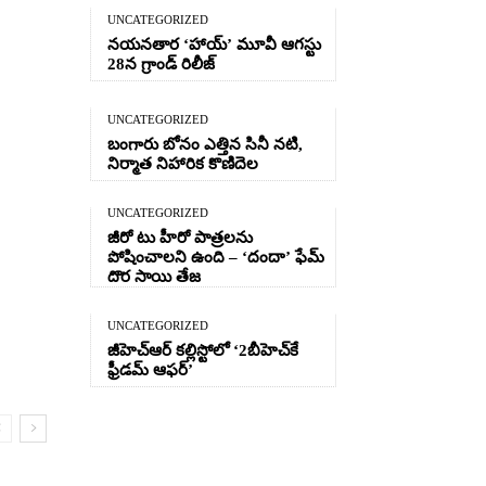
UNCATEGORIZED
నయనతార ‘హాయ్’ మూవీ ఆగస్టు
28న గ్రాండ్ రిలీజ్
UNCATEGORIZED
బంగారు బోనం ఎత్తిన సినీ నటి,
నిర్మాత నిహారిక కొణిదెల
UNCATEGORIZED
జీరో టు హీరో పాత్రలను
పోషించాలని ఉంది – ‘దందా’ ఫేమ్
దొర సాయి తేజ
UNCATEGORIZED
జీహెచ్ఆర్‌ కల్లిస్టోలో ‘2బీహెచ్‌కే
ఫ్రీడమ్ ఆఫర్’