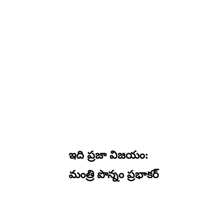
ఇది ప్రజా విజయం:
మంత్రి పొన్నం ప్ర‌భాక‌ర్