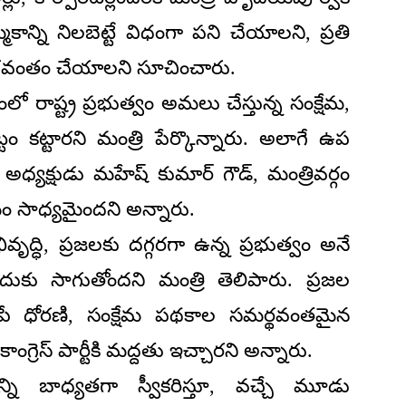
న్ని నిలబెట్టే విధంగా పని చేయాలని, ప్రతి
 వేగవంతం చేయాలని సూచించారు.
లో రాష్ట్ర ప్రభుత్వం అమలు చేస్తున్న సంక్షేమ,
్టం కట్టారని మంత్రి పేర్కొన్నారు. అలాగే ఉప
సీ అధ్యక్షుడు మహేష్ కుమార్ గౌడ్, మంత్రివర్గం
 సాధ్యమైందని అన్నారు.
్ధి, ప్రజలకు దగ్గరగా ఉన్న ప్రభుత్వం అనే
ందుకు సాగుతోందని మంత్రి తెలిపారు. ప్రజల
పే ధోరణి, సంక్షేమ పథకాల సమర్థవంతమైన
గ్రెస్ పార్టీకి మద్దతు ఇచ్చారని అన్నారు.
న్ని బాధ్యతగా స్వీకరిస్తూ, వచ్చే మూడు