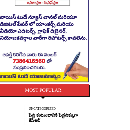
MOST POPULAR
UNCATEGORIZED
పెద్ది కుటుంబానికి పెద్దదిక్కుగా
కేసీఆర్