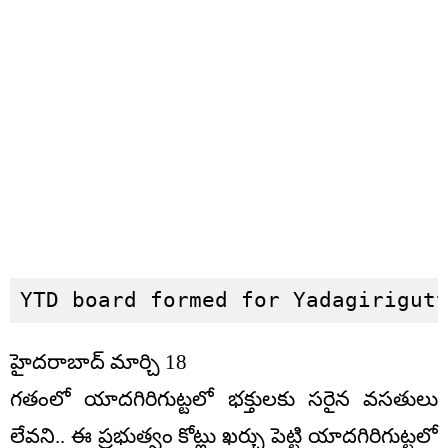
YTD board formed for Yadagirigut
హైదరాబాద్ మార్చి 18
గతంలో యాదగిరిగుట్టలో భక్తులకు సరైన వసతులు
లేవని.. ఈ ప్రభుత్వం కోట్లు ఖర్చు పెట్టి యాదగిరిగుట్టలో