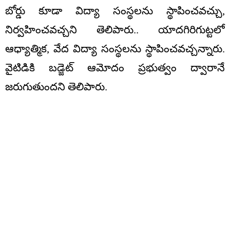
బోర్డు కూడా విద్యా సంస్థలను స్థాపించవచ్చు,
నిర్వహించవచ్చని తెలిపారు.. యాదగిరిగుట్టలో
ఆధ్యాత్మిక, వేద విద్యా సంస్థలను స్థాపించవచ్చన్నారు.
వైటిడికి బడ్జెట్‌ ఆమోదం ప్రభుత్వం ద్వారానే
జరుగుతుందని తెలిపారు.