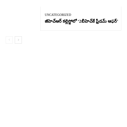
UNCATEGORIZED
జీహెచ్ఆర్‌ కల్లిస్టోలో ‘2బీహెచ్‌కే ఫ్రీడమ్ ఆఫర్’