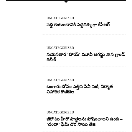
UNCATEGORIZED
పెద్ది కుటుంబానికి పెద్దదిక్కుగా కేసీఆర్
UNCATEGORIZED
నయనతార ‘హాయ్’ మూవీ ఆగస్టు 28న గ్రాండ్
రిలీజ్
UNCATEGORIZED
బంగారు బోనం ఎత్తిన సినీ నటి, నిర్మాత
నిహారిక కొణిదెల
UNCATEGORIZED
జీరో టు హీరో పాత్రలను పోషించాలని ఉంది –
‘దందా’ ఫేమ్ దొర సాయి తేజ