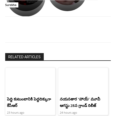
ఉపాసన..
హీరోయిన్‏గా
Surekha
పాపం
శ్రీనిధి
రామ్
శెట్టి.
చరణ్
RELATED ARTICLES
పెద్ది కుటుంబానికి పెద్దదిక్కుగా
నయనతార ‘హాయ్’ మూవీ
కేసీఆర్
ఆగస్టు 28న గ్రాండ్ రిలీజ్
23 hours ago
24 hours ago