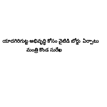
యాదగిరిగుట్ట అభివృద్ధి కోసం వైటిడి బోర్డు ఏర్పాటు
మంత్రి కొండ సురేఖ