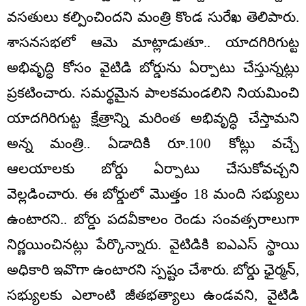
వసతులు కల్పించిందని మంత్రి కొండ సురేఖ తెలిపారు.
శాసనసభలో ఆమె మాట్లాడుతూ.. యాదగిరిగుట్ట
అభివృద్ధి కోసం వైటిడి బోర్డును ఏర్పాటు చేస్తున్నట్లు
ప్రకటించారు. సమర్థమైన పాలకమండలిని నియమించి
యాదగిరిగుట్ట క్షేత్రాన్ని మరింత అభివృద్ధి చేస్తామని
అన్న మంత్రి.. ఏడాదికి రూ.100 కోట్లు వచ్చే
ఆలయాలకు బోర్డు ఏర్పాటు చేసుకోవచ్చని
వెల్లడించారు. ఈ బోర్డులో మొత్తం 18 మంది సభ్యులు
ఉంటారని.. బోర్డు పదవీకాలం రెండు సంవత్సరాలుగా
నిర్ణయించినట్లు పేర్కొన్నారు. వైటిడికి ఐఎఎస్ స్థాయి
అధికారి ఇవొగా ఉంటారని స్పష్టం చేశారు. బోర్డు ఛైర్మన్,
సభ్యులకు ఎలాంటి జీతభత్యాలు ఉండవని, వైటిడి