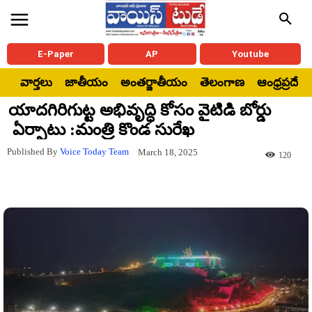
E-Paper
AP
Youtube
వార్తలు
జాతీయం
అంతర్జాతీయం
తెలంగాణ
ఆంధ్రప్రదేశ్
యాదగిరిగుట్ట అభివృద్ధి కోసం వైటిడి బోర్డు
ఏర్పాటు :మంత్రి కొండ సురేఖ
Published By
Voice Today Team
March 18, 2025
120