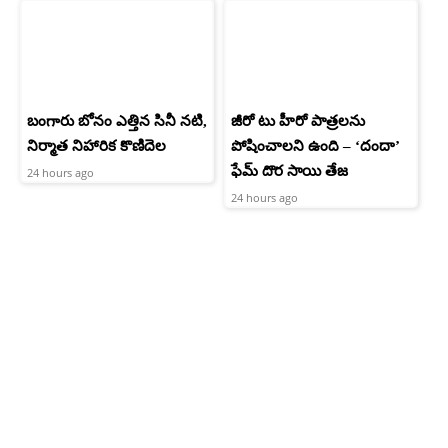
బంగారు బోనం ఎత్తిన సినీ నటి,
జీరో టు హీరో పాత్రలను
నిర్మాత నిహారిక కొణిదెల
పోషించాలని ఉంది – ‘దందా’
ఫేమ్ దొర సాయి తేజ
24 hours ago
24 hours ago