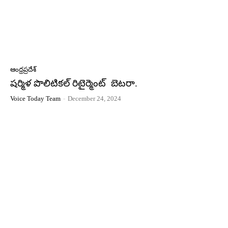
ఆంధ్రప్రదేశ్
షర్మిళ పొలిటికల్ రిటైర్మెంట్ బెటరా.
Voice Today Team
-
December 24, 2024