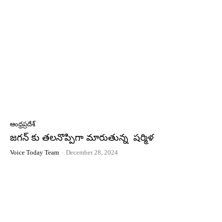
ఆంధ్రప్రదేశ్
జగన్ కు తలనొప్పిగా మారుతున్న షర్మిళ
Voice Today Team
-
December 28, 2024