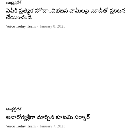
ఆంధ్రప్రదేశ్
ఏపీకి ప్రత్యేక హోదా..విభజన హమీలపై మోడీతో ప్రకటన
చేయించండి
Voice Today Team
-
January 8, 2025
ఆంధ్రప్రదేశ్
అనారోగ్యశ్రీగా మార్చిన కూటమి సర్కార్
Voice Today Team
-
January 7, 2025