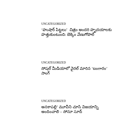
UNCATEGORIZED
‘హుషార్‌ పిట్టలు’ చిత్రం అందరి హృదయాలకు
హత్తుకుంటుంది: బెక్కెం వేణుగోపాల్‌
UNCATEGORIZED
సోషల్ మీడియాలో వైరల్ మారిన ‘బంగారం’
సాంగ్
UNCATEGORIZED
అనకాపల్లి’ మూవీని చూసి విజయాన్ని
అందించాలి – సోనూ సూద్