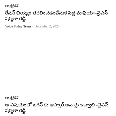
ఆంధ్రప్రదేశ్
రేషన్ బియ్యం తరలించడంవేనుక పెద్ద మాఫియా–వైఎస్
షర్మిలా రెడ్డి
Voice Today Team
-
December 2, 2024
ఆంధ్రప్రదేశ్
ఆ విషయంలో జగన్ కు ఆస్కార్ అవార్డు ఇవ్వాలి -వైఎస్
షర్మిలా రెడ్డి