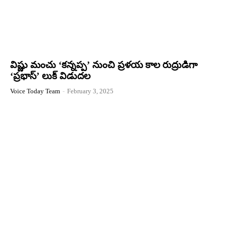
విష్ణు మంచు ‘కన్నప్ప’ నుంచి ప్రళయ కాల రుద్రుడిగా
‘ప్రభాస్’ లుక్ విడుదల
Voice Today Team
-
February 3, 2025