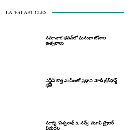
LATEST ARTICLES
సమాచార భవన్‌లో ఘనంగా బోనాల
ఉత్సవాలు
ఎన్డీఏ కొత్త ఎంపీలతో ప్రధాని మోదీ బ్రేక్‌ఫాస్ట్
భేటీ
సూర్య ‘విశ్వనాథ్ & సన్స్’ మూవీ ట్రైలర్
విడుదల