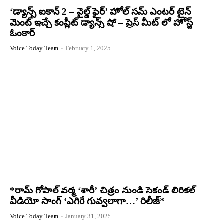
‘డ్యాన్స్ ఐకాన్ 2 – వైల్డ్ ఫైర్’ హోల్ సమ్ ఎంటర్ టైన్
మెంట్ ఇచ్చే కంప్లీట్ డ్యాన్స్ షో – ప్రెస్ మీట్ లో హోస్ట్
ఓంకార్
Voice Today Team
-
February 1, 2025
*రామ్ గోపాల్ వర్మ ‘శారీ’ చిత్రం నుండి సెకండ్ లిరికల్
వీడియో సాంగ్ ‘ఎగిరే గువ్వలాగా…’ రిలీజ్*
Voice Today Team
-
January 31, 2025