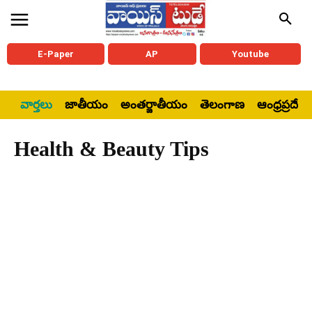
E-Paper
AP
Youtube
వార్తలు
జాతీయం
అంతర్జాతీయం
తెలంగాణ
ఆంధ్రప్రదేశ్
Health & Beauty Tips