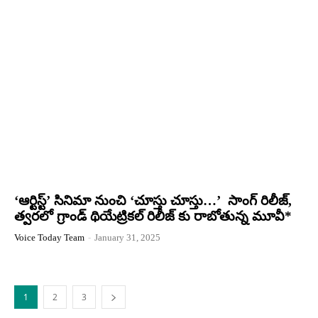
‘ఆర్టిస్ట్’ సినిమా నుంచి ‘చూస్తు చూస్తు…’ సాంగ్ రిలీజ్,
త్వరలో గ్రాండ్ థియేట్రికల్ రిలీజ్ కు రాబోతున్న మూవీ*
Voice Today Team
-
January 31, 2025
1
2
3