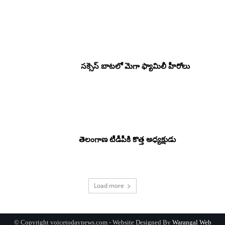
సక్సెస్ బాటలో మెగా ఫ్యామిలీ హీరోలు
తెలంగాణ టీడీపీకి కొత్త అధ్యక్షుడు
Load more
© Copyright voicetodaynews.com - Website Designed By
Warangal Web