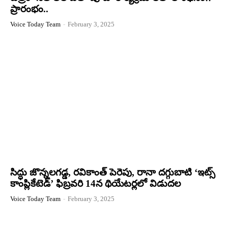
ప్రారంభం..
Voice Today Team
-
February 3, 2025
సిద్ధు జొన్నలగడ్డ, రవికాంత్ పెరెపు, రానా దగ్గుబాటి ‘ఇట్స్
కాంప్లికేటెడ్’ ఫిబ్రవరి 14న థియేటర్లలో విడుదల
Voice Today Team
-
February 3, 2025