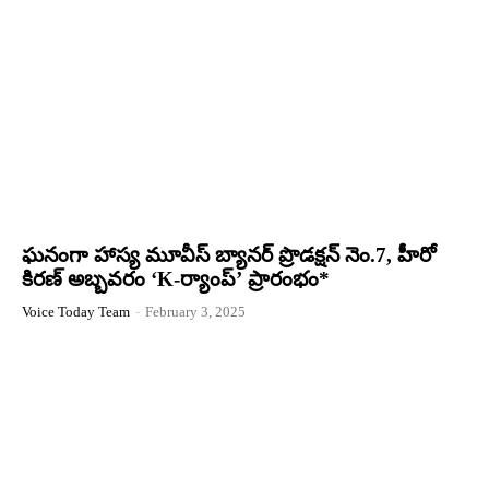
ఘనంగా హాస్య మూవీస్ బ్యానర్‌ ప్రొడక్షన్ నెం.7, హీరో
కిరణ్ అబ్బవరం ‘K-ర్యాంప్’ ప్రారంభం*
Voice Today Team
-
February 3, 2025