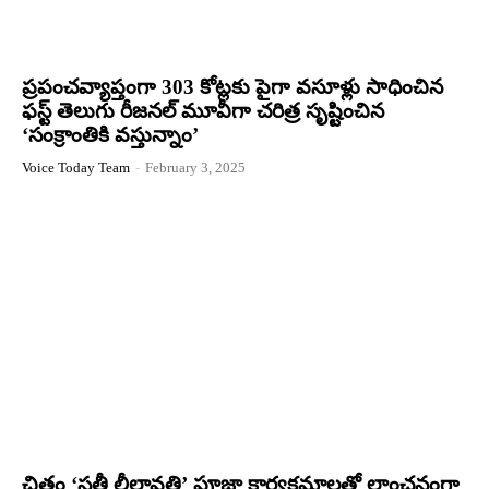
ప్రపంచవ్యాప్తంగా 303 కోట్లకు పైగా వసూళ్లు సాధించిన
ఫస్ట్ తెలుగు రీజనల్ మూవీగా చరిత్ర సృష్టించిన
‘సంక్రాంతికి వస్తున్నాం’
Voice Today Team
-
February 3, 2025
చిత్రం ‘సతీ లీలావతి’ పూజా కార్యక్రమాలతో లాంఛనంగా